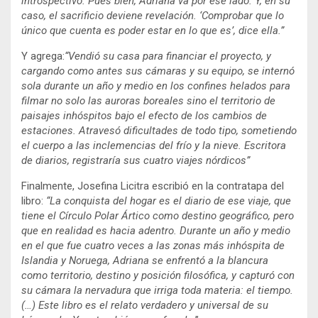
introspectivo. Pues bien, Adriana va por ese lado. Y, en su
caso, el sacrificio deviene revelación. ‘Comprobar que lo
único que cuenta es poder estar en lo que es’, dice ella.”
Y agrega:
“Vendió su casa para financiar el proyecto, y
cargando como antes sus cámaras y su equipo, se internó
sola durante un año y medio en los confines helados para
filmar no solo las auroras boreales sino el territorio de
paisajes inhóspitos bajo el efecto de los cambios de
estaciones. Atravesó dificultades de todo tipo, sometiendo
el cuerpo a las inclemencias del frío y la nieve. Escritora
de diarios, registraría sus cuatro viajes nórdicos”
Finalmente, Josefina Licitra escribió en la contratapa del
libro:
“La conquista del hogar es el diario de ese viaje, que
tiene el Círculo Polar Ártico como destino geográfico, pero
que en realidad es hacia adentro. Durante un año y medio
en el que fue cuatro veces a las zonas más inhóspita de
Islandia y Noruega, Adriana se enfrentó a la blancura
como territorio, destino y posición filosófica, y capturó con
su cámara la nervadura que irriga toda materia: el tiempo.
(…) Este libro es el relato verdadero y universal de su