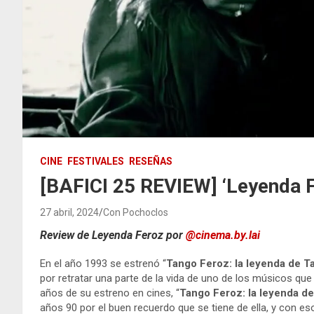
CINE
FESTIVALES
RESEÑAS
[BAFICI 25 REVIEW] ‘Leyenda F
27 abril, 2024
Con Pochoclos
Review de Leyenda Feroz por
@cinema.by.lai
En el año 1993 se estrenó “
Tango Feroz: la leyenda de T
por retratar una parte de la vida de uno de los músicos qu
años de su estreno en cines, “
Tango Feroz: la leyenda de
años 90 por el buen recuerdo que se tiene de ella, y con eso