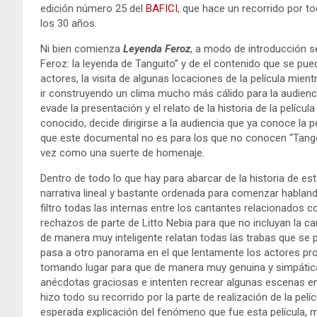
edición número 25 del
BAFICI
, que hace un recorrido por tod
los 30 años.
Ni bien comienza
Leyenda Feroz
, a modo de introducción 
Feroz: la leyenda de Tanguito” y de el contenido que se pue
actores, la visita de algunas locaciones de la película mient
ir construyendo un clima mucho más cálido para la audien
evade la presentación y el relato de la historia de la películ
conocido, decide dirigirse a la audiencia que ya conoce la p
que este documental no es para los que no conocen “Tango F
vez como una suerte de homenaje.
Dentro de todo lo que hay para abarcar de la historia de es
narrativa lineal y bastante ordenada para comenzar hablan
filtro todas las internas entre los cantantes relacionados c
rechazos de parte de Litto Nebia para que no incluyan la ca
de manera muy inteligente relatan todas las trabas que se p
pasa a otro panorama en el que lentamente los actores pro
tomando lugar para que de manera muy genuina y simpática,
anécdotas graciosas e intenten recrear algunas escenas en 
hizo todo su recorrido por la parte de realización de la pel
esperada explicación del fenómeno que fue esta película, m