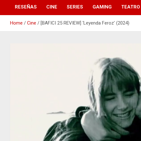
RESEÑAS
CINE
SERIES
GAMING
TEATRO
Home
Cine
[BAFICI 25 REVIEW] ‘Leyenda Feroz’ (2024)