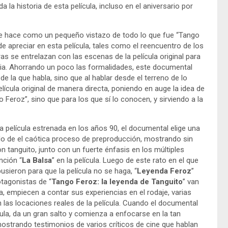
a la historia de esta película, incluso en el aniversario por
se hace como un pequeño vistazo de todo lo que fue “Tango
de apreciar en esta película, tales como el reencuentro de los
ras se entrelazan con las escenas de la película original para
cia. Ahorrando un poco las formalidades, este documental
a de la que habla, sino que al hablar desde el terreno de lo
elícula original de manera directa, poniendo en auge la idea de
eroz”, sino que para los que sí lo conocen, y sirviendo a la
ta película estrenada en los años 90, el documental elige una
do de el caótica proceso de preproducción, mostrando sin
on tanguito, junto con un fuerte énfasis en los múltiples
nción “
La Balsa
” en la película. Luego de este rato en el que
usieron para que la película no se haga, “
Leyenda Feroz
”
tagonistas de “
Tango Feroz: la leyenda de Tanguito
” van
 empiecen a contar sus experiencias en el rodaje, varias
las locaciones reales de la película. Cuando el documental
ícula, da un gran salto y comienza a enfocarse en la tan
ostrando testimonios de varios críticos de cine que hablan