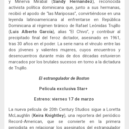
y Minerva Mirabal (
Sandy Hernández
),
reconocida
activista política dominicana que, junto a sus hermanas,
recibió el apodo de “las Mariposas”, convirtiéndose en una
leyenda latinoamericana al enfrentarse
en República
Dominicana
a
l régimen tiránico de Rafael Leónidas
Trujillo
(
Luis Alberto García
), alias “El Chivo”,
y contribuir al
precipitado final del feroz dictador
, asesinado en 1961,
tras 30 años en el poder
. La serie narra el vínculo entre las
dos jóvenes y valientes mujeres, cuyos encuentros y
desencuentros durante más de dos décadas estuvieron
marcados por los brutales sucesos en torno a la dictadura
de Trujillo.
El estrangulador de Boston
Película exclusiva Star+
Estreno: viernes 17 de marzo
La nueva película de 20th Century Studios sigue a Loretta
McLaughlin (
Keira Knightley
), una reportera del periódico
Record-American, que se convierte en la primera
periodista en relacionar los asesinatos del estrangulador