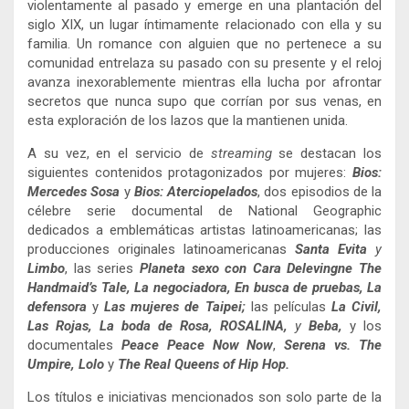
violentamente al pasado y emerge en una plantación del
siglo XIX, un lugar íntimamente relacionado con ella y su
familia. Un romance con alguien que no pertenece a su
comunidad entrelaza su pasado con su presente y el reloj
avanza inexorablemente mientras ella lucha por afrontar
secretos que nunca supo que corrían por sus venas, en
esta exploración de los lazos que la mantienen unida.
A su vez, en el servicio de
streaming
se destacan los
siguientes contenidos protagonizados por mujeres:
Bios:
Mercedes Sosa
y
Bios: Aterciopelados
, dos episodios de la
célebre serie documental de National Geographic
dedicados a emblemáticas artistas latinoamericanas; las
producciones originales latinoamericanas
Santa Evita
y
Limbo
, las series
Planeta sexo con Cara Delevingne
The
Handmaid’s Tale, La negociadora, En busca de pruebas, La
defensora
y
Las mujeres de Taipei;
las películas
La Civil,
Las Rojas, La boda de Rosa, ROSALINA,
y
Beba,
y los
documentales
Peace Peace Now Now
,
Serena vs. The
Umpire, Lolo
y
The Real Queens of Hip Hop.
Los títulos e iniciativas mencionados son solo parte de la