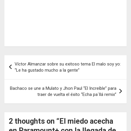
Navegación
Víctor Almanzar sobre su exitoso tema El malo soy yo:
de
“Le ha gustado mucho a la gente”
entradas
Bachaco se une a Mulato y Jhon Paul “El Increíble” para
traer de vuelta el éxito “Echa pa´llá remix”
2 thoughts on “
El miedo acecha
en Paramount+ con la llegada de