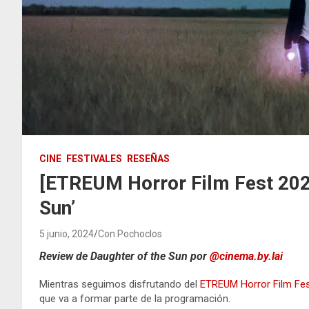
CINE
FESTIVALES
RESEÑAS
[ETREUM Horror Film Fest 2024
Sun’
5 junio, 2024
Con Pochoclos
Review de
Daughter of the Sun
por
@cinema.by.lai
Mientras seguimos disfrutando del
ETREUM Horror Film Fe
que va a formar parte de la programación.