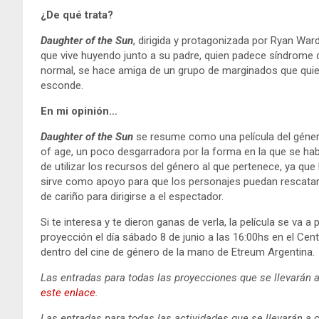
¿De qué trata?
Daughter of the Sun
, dirigida y protagonizada por Ryan Ward
que vive huyendo junto a su padre, quien padece síndrome
normal, se hace amiga de un grupo de marginados que quier
esconde.
En mi opinión…
Daughter of the Sun
se resume como una película del géner
of age, un poco desgarradora por la forma en la que se habl
de utilizar los recursos del género al que pertenece, ya que 
sirve como apoyo para que los personajes puedan rescatar
de cariño para dirigirse a el espectador.
Si te interesa y te dieron ganas de verla, la película se va a
proyección el día sábado 8 de junio a las 16:00hs en el Cen
dentro del cine de género de la mano de Etreum Argentina.
Las entradas para todas las proyecciones que se llevarán a
este enlace
.
Las entradas para todas las actividades que se llevarán a 