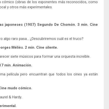
udo cómico (obras de los exponentes más reconocidos, como
local y otros más experimentales.
óbatas japoneses (1907) Segundo De Chomón. 3 min. Cine
o algo raro pasa… ¿Descubriremos cuál es el truco?
rges Méliès. 2 min. Cine silente.
recer siete músicos para formar una orquesta increíble.
17 min. Animación.
ltima película pero encuentran que todos los cines ya están
. Cine mudo cómico.
aurel & Hardy.
erimental.