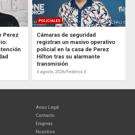
POLICIALES
de Perez
Cámaras de seguridad
io:
registran un masivo operativo
atención
policial en la casa de Perez
dad
Hilton tras su alarmante
transmisión
5 agosto, 2026
Federico V.
Aviso Legal
Contacto
Enigmax
Nosotros