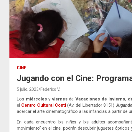
CINE
Jugando con el Cine: Programa
5 julio, 2023
Federico V.
Los
miércoles
y
viernes
de
Vacaciones de Invierno
,
d
el
Centro Cultural Conti
(Av. del Libertador 8151)
Jugando
acercar el arte cinematográfico a las infancias a partir de u
En cada encuentro lxs niñxs y lxs adultxs acompañante
movimiento” en el cine, podrán descubrir juguetes ópticos y