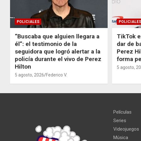
POLICIALES
POLICIALE
“Buscaba que alguien llegara a
TikTok e
él”: el testimonio de la
dar de b
seguidora que logró alertar a la
Perez Hi
policía durante el vivo de Perez
forma p
Hilton
5 agosto, 2
5 agosto, 2026
Federico V.
Películas
Series
Videojuegos
Música