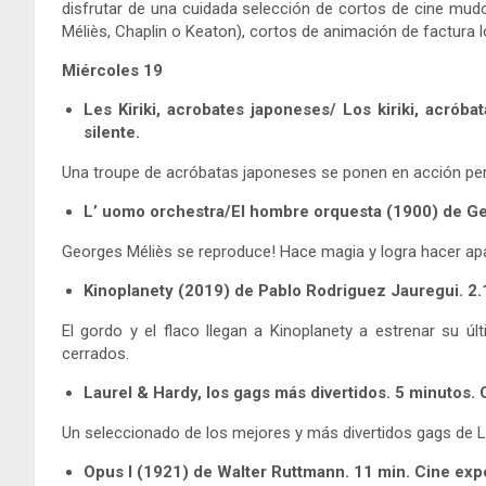
disfrutar de una cuidada selección de cortos de cine m
Méliès, Chaplin o Keaton), cortos de animación de factura 
Miércoles 19
Les Kiriki, acrobates japoneses/ Los kiriki, acr
silente.
Una troupe de acróbatas japoneses se ponen en acción per
L’ uomo orchestra/El hombre orquesta (1900) de Geo
Georges Méliès se reproduce! Hace magia y logra hacer apa
Kinoplanety (2019) de Pablo Rodriguez Jauregui. 2.
El gordo y el flaco llegan a Kinoplanety a estrenar su ú
cerrados.
Laurel & Hardy, los gags más divertidos. 5 minutos
Un seleccionado de los mejores y más divertidos gags de L
Opus I (1921) de Walter Ruttmann. 11 min. Cine exp