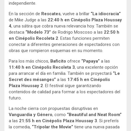
independiente
.
En la sección de
Rescates
, vuelve a brillar
“La idiocracia”
de Mike Judge a las
22:40 h en Cinépolis Plaza Houssay
4
, una sátira que cobra nueva relevancia hoy
. También se
destaca
“Modelo 73”
de Rodrigo Moscoso a las
22:50 h
en Cinépolis Recoleta 2
. Estas funciones permiten
conectar a diferentes generaciones de espectadores con
obras que rompieron esquemas en su momento
.
Para los más chicos,
Baficito
ofrece
“Papaya”
a las
11:40 h en Cinépolis Recoleta 3
, una excelente opción
para arrancar el día en familia
. También se proyectará
“Le
Secret des mésanges”
a las
17:45 h en Cinépolis
Plaza Houssay 2
. El festival sigue garantizando
contenidos de calidad para formar a los espectadores del
futuro
.
La noche cierra con propuestas disruptivas en
Vanguardia y Género
, como
“Beautiful and Neat Room”
a las
21:55 h en Cinépolis Plaza Houssay 3
. Si preferís
la comedia,
“Tripolar the Movie”
tiene una nueva pasada