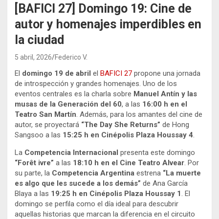
[BAFICI 27] Domingo 19: Cine de
autor y homenajes imperdibles en
la ciudad
5 abril, 2026
Federico V.
El
domingo 19 de abril
el
BAFICI 27
propone una jornada
de introspección y grandes homenajes. Uno de los
eventos centrales es la charla sobre
Manuel Antín y las
musas de la Generación del 60
, a las
16:00 h en el
Teatro San Martín
. Además, para los amantes del cine de
autor, se proyectará
“The Day She Returns”
de Hong
Sangsoo a las
15:25 h en Cinépolis Plaza Houssay 4
.
La
Competencia Internacional
presenta este domingo
“Forêt ivre”
a las
18:10 h en el Cine Teatro Alvear
. Por
su parte, la
Competencia Argentina
estrena
“La muerte
es algo que les sucede a los demás”
de Ana García
Blaya a las
19:25 h en Cinépolis Plaza Houssay 1
. El
domingo se perfila como el día ideal para descubrir
aquellas historias que marcan la diferencia en el circuito