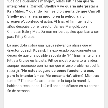
“Los dos queríamos manejar”, relató Pitt.
“Tom quería
interpretar a [Carroll] Shelby y yo quería interpretar a
Ken Miles. Y cuando Tom se dio cuenta de que Carroll
Shelby no manejaría mucho en la película, no
prosperó”
, confesó el actor. Al final, el film fue hecho
años después por el director James Mangold, con
Christian Bale y Matt Damon en los papeles que iban a ser
para Pitt y Cruise.
La anécdota cobra una nueva relevancia ahora que el
director Joseph Kosinski ha expresado públicamente su
deseo de que una posible secuela de “F1” finalmente una a
Pitt y a Cruise en la pista. Pitt se mostró abierto a la idea,
aunque reconoció con humor que el viejo problema podría
resurgir.
“No estoy seguro de cómo funcionará eso,
pero lo intentaríamos. Me encantaría”
, afirmó. Mientras
tanto, “F1” continúa arrasando en la taquilla mundial,
habiendo recaudado 144 millones de dólares en su primer
fin de semana.