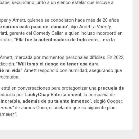
apel secundario junto a un elenco estelar que incluye a
oper y Arnett, quienes se conocieron hace más de 20 años
izcarnos cada paso del camino
”, dijo Arnett a
Variety
.
iati
, gerente del Comedy Cellar, a quien incluso incorporó en
rector: “
Ella fue la autenticadora de todo esto… era la
y Arnett, marcada por momentos personales difíciles. En 2022,
icción: “
Will tomó el riesgo de tener esa dura
é mi vida
.” Arnett respondió con humildad, asegurando que
cesitaba.
 está en conversaciones para protagonizar una
precuela de
roducida por
LuckyChap Entertainment
, la compañía de
s increíble, además de su talento inmenso
”, elogió Cooper.
erman”
de James Gunn, sí adelantó que su siguiente plan
emaker”
.