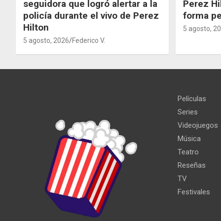
seguidora que logró alertar a la
Perez Hi
policía durante el vivo de Perez
forma p
Hilton
5 agosto, 2
5 agosto, 2026
Federico V.
Películas
Series
Videojuegos
Música
Teatro
Reseñas
TV
Festivales