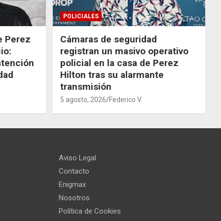
POLICIALES
de Perez
Cámaras de seguridad
io:
registran un masivo operativo
atención
policial en la casa de Perez
dad
Hilton tras su alarmante
transmisión
5 agosto, 2026
Federico V.
Aviso Legal
Contacto
Enigmax
Nosotros
Política de Cookies