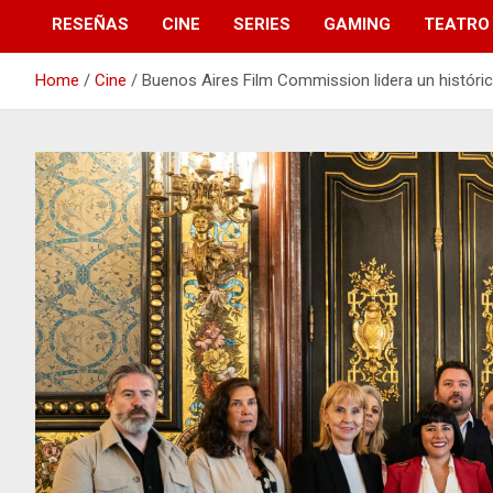
RESEÑAS
CINE
SERIES
GAMING
TEATRO
Home
Cine
Buenos Aires Film Commission lidera un históri