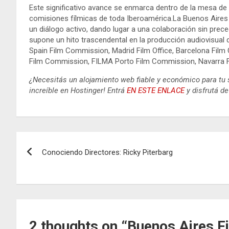
Este significativo avance se enmarca dentro de la mesa d
comisiones fílmicas de toda Iberoamérica.La Buenos Aire
un diálogo activo, dando lugar a una colaboración sin prece
supone un hito trascendental en la producción audiovisual d
Spain Film Commission, Madrid Film Office, Barcelona Film
Film Commission, FILMA Porto Film Commission, Navarra
¿Necesitás un alojamiento web fiable y económico para tu 
increíble en Hostinger! Entrá
EN ESTE ENLACE
y disfrutá de
Navegación
Conociendo Directores: Ricky Piterbarg
de
entradas
2 thoughts on “
Buenos Aires F