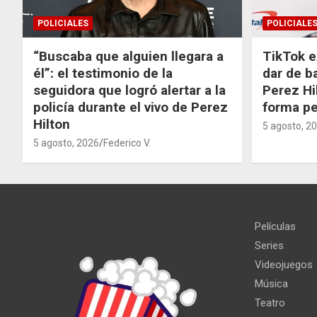
POLICIALES
POLICIALE
“Buscaba que alguien llegara a
TikTok e
él”: el testimonio de la
dar de b
seguidora que logró alertar a la
Perez Hi
policía durante el vivo de Perez
forma p
Hilton
5 agosto, 2
5 agosto, 2026
Federico V.
Películas
Series
Videojuegos
Música
Teatro