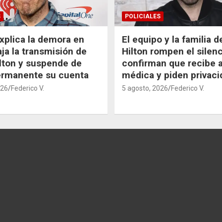
S
POLICIALES
xplica la demora en
El equipo y la familia 
aja la transmisión de
Hilton rompen el silenc
lton y suspende de
confirman que recibe 
ermanente su cuenta
médica y piden privaci
026
Federico V.
5 agosto, 2026
Federico V.