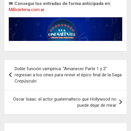
🎟️
Conseguí tus entradas de forma anticipada en:
MiBoleteria.com.ar
Navegación
Doble función vampírica: “Amanecer Parte 1 y 2”
de
regresan a los cines para revivir el épico final de la Saga
Crepúsculo
entradas
Oscar Isaac: el actor guatemalteco que Hollywood no
puede dejar de mirar