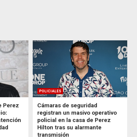
POLICIALES
de Perez
Cámaras de seguridad
io:
registran un masivo operativo
atención
policial en la casa de Perez
dad
Hilton tras su alarmante
transmisión