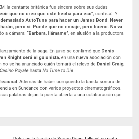
XM, la cantante británica fue sincera sobre sus dudas
ecir que no creo que esté hecha para eso”
, confesó. Y
 demasiado AutoTune para hacer un James Bond. Never
o harán, pero sí. Puede que no encaje, pero bueno. No va
ndo a cámara:
“Barbara, llámame”
, en alusión a la productora
elanzamiento de la saga. En junio se confirmó que
Denis
en Knight será el guionista
, en una nueva asociación con
ún no se ha anunciado quién tomará el relevo de
Daniel Craig
,
Casino Royale
hasta
No Time to Die
.
fesional
. Además de haber compuesto la banda sonora de
sencia en Sundance con varios proyectos cinematográficos.
sus palabras dejan la puerta abierta a una colaboración que
Dolor en la familia de Snoop Dogg: falleció su nieta