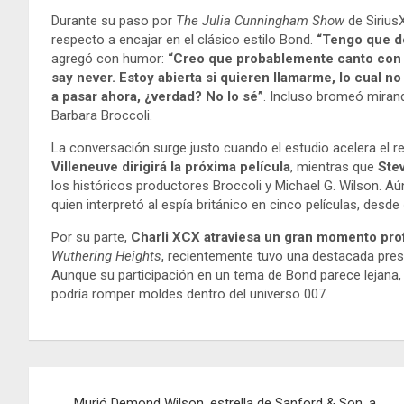
Durante su paso por
The Julia Cunningham Show
de Sirius
respecto a encajar en el clásico estilo Bond.
“Tengo que d
agregó con humor:
“Creo que probablemente canto con
say never. Estoy abierta si quieren llamarme, lo cual n
a pasar ahora, ¿verdad? No lo sé”
. Incluso bromeó mira
Barbara Broccoli.
La conversación surge justo cuando el estudio acelera el r
Villeneuve dirigirá la próxima película
, mientras que
Stev
los históricos productores Broccoli y Michael G. Wilson. A
quien interpretó al espía británico en cinco películas, desde
Por su parte,
Charli XCX atraviesa un gran momento pro
Wuthering Heights
, recientemente tuvo una destacada pre
Aunque su participación en un tema de Bond parece lejana, 
podría romper moldes dentro del universo 007.
Navegación
Murió Demond Wilson, estrella de Sanford & Son, a