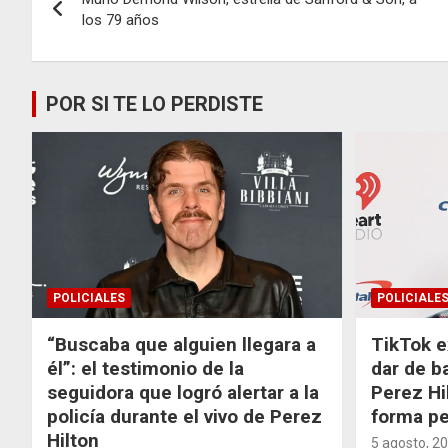
de
los 79 años
entradas
POR SI TE LO PERDISTE
POLICIALES
POLICIALE
“Buscaba que alguien llegara a
TikTok e
él”: el testimonio de la
dar de b
seguidora que logró alertar a la
Perez Hi
policía durante el vivo de Perez
forma p
Hilton
5 agosto, 2