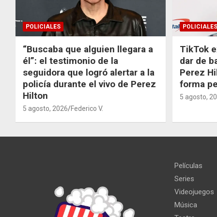
POLICIALES
POLICIALE
“Buscaba que alguien llegara a
TikTok e
él”: el testimonio de la
dar de b
seguidora que logró alertar a la
Perez Hi
policía durante el vivo de Perez
forma p
Hilton
5 agosto, 2
5 agosto, 2026
Federico V.
Películas
Series
Videojuegos
Música