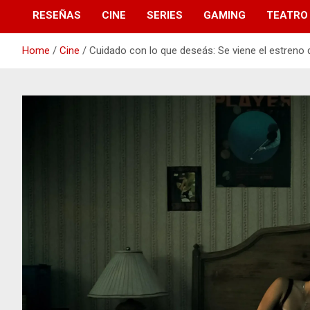
RESEÑAS
CINE
SERIES
GAMING
TEATRO
Home
Cine
Cuidado con lo que deseás: Se viene el estreno de