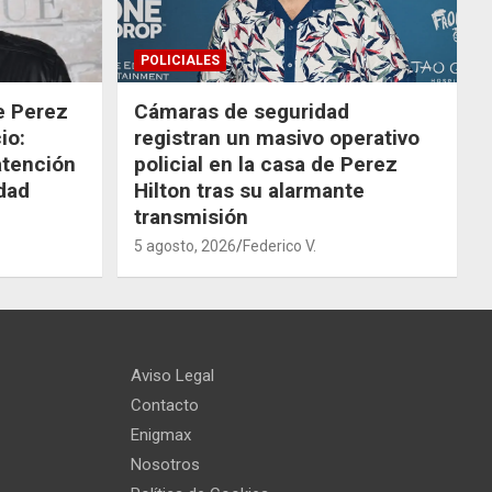
POLICIALES
de Perez
Cámaras de seguridad
io:
registran un masivo operativo
atención
policial en la casa de Perez
dad
Hilton tras su alarmante
transmisión
5 agosto, 2026
Federico V.
Aviso Legal
Contacto
Enigmax
Nosotros