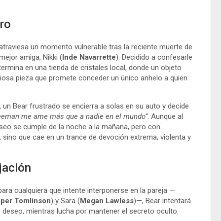
tro
 atraviesa un momento vulnerable tras la reciente muerte de
ejor amiga, Nikki (
Inde Navarrette
). Decidido a confesarle
termina en una tienda de cristales local, donde un objeto
eriosa pieza que promete conceder un único anhelo a quien
i, un Bear frustrado se encierra a solas en su auto y decide
reeman me ame más que a nadie en el mundo”
. Aunque al
 deseo se cumple de la noche a la mañana, pero con
 sino que cae en un trance de devoción extrema, violenta y
ijación
ra cualquiera que intente interponerse en la pareja —
per Tomlinson
) y Sara (
Megan Lawless
)—, Bear intentará
 deseo, mientras lucha por mantener el secreto oculto.