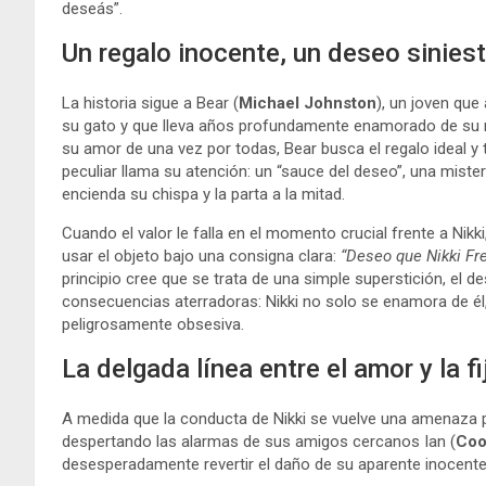
deseás”.
Un regalo inocente, un deseo sinies
La historia sigue a Bear (
Michael Johnston
), un joven que
su gato y que lleva años profundamente enamorado de su m
su amor de una vez por todas, Bear busca el regalo ideal y 
peculiar llama su atención: un “sauce del deseo”, una mist
encienda su chispa y la parta a la mitad.
Cuando el valor le falla en el momento crucial frente a Nikk
usar el objeto bajo una consigna clara:
“Deseo que Nikki F
principio cree que se trata de una simple superstición, el
consecuencias aterradoras: Nikki no solo se enamora de él,
peligrosamente obsesiva.
La delgada línea entre el amor y la f
A medida que la conducta de Nikki se vuelve una amenaza pa
despertando las alarmas de sus amigos cercanos Ian (
Coo
desesperadamente revertir el daño de su aparente inocente