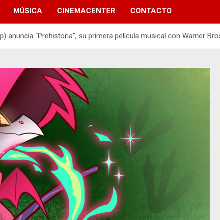
MÚSICA
CINEMACENTER
CONTACTO
) anuncia “Prehistoria”, su primera película musical con Warner Bro