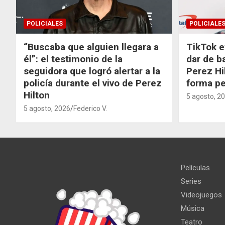
POLICIALES
POLICIALE
“Buscaba que alguien llegara a
TikTok e
él”: el testimonio de la
dar de b
seguidora que logró alertar a la
Perez Hi
policía durante el vivo de Perez
forma p
Hilton
5 agosto, 2
5 agosto, 2026
Federico V.
Películas
Series
Videojuegos
Música
Teatro