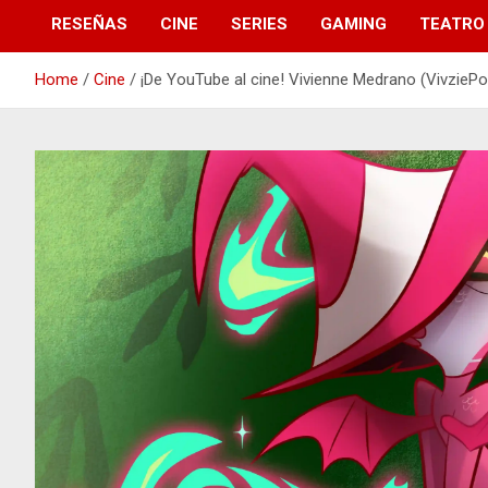
RESEÑAS
CINE
SERIES
GAMING
TEATRO
Home
Cine
¡De YouTube al cine! Vivienne Medrano (VivziePop