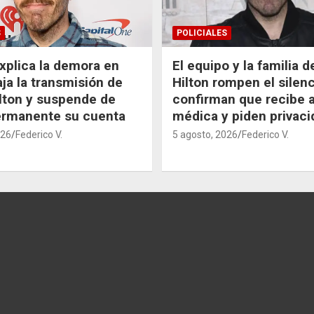
S
POLICIALES
xplica la demora en
El equipo y la familia 
aja la transmisión de
Hilton rompen el silenc
lton y suspende de
confirman que recibe 
ermanente su cuenta
médica y piden privaci
026
Federico V.
5 agosto, 2026
Federico V.