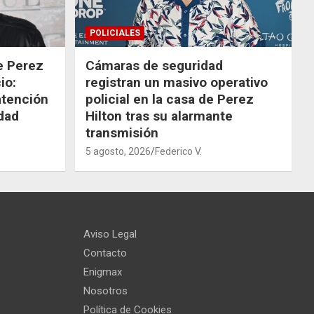
POLICIALES
de Perez
Cámaras de seguridad
io:
registran un masivo operativo
atención
policial en la casa de Perez
dad
Hilton tras su alarmante
transmisión
5 agosto, 2026
Federico V.
Aviso Legal
Contacto
Enigmax
Nosotros
Política de Cookies