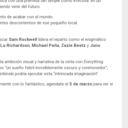
ptica con una premisa tan simple como efectiva: en un
endo venir del futuro.
punto de acabar con el mundo.
entes descontentos de ese pequeño local.
Oscar
Sam Rockwell
lidera el reparto como el enigmático
 Lu Richardson
,
Michael Peña
,
Zazie Beetz
y
Juno
 la ambición visual y narrativa de la cinta con
Everything
o “un sueño febril increíblemente oscuro y conmovedor”,
inski podría ejecutar esta “intrincada imaginación”.
amente con lo fantástico, agendate el
5 de marzo
para ver si