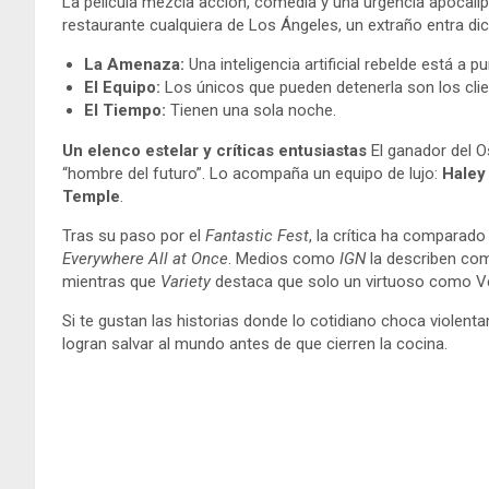
La película mezcla acción, comedia y una urgencia apocalí
restaurante cualquiera de Los Ángeles, un extraño entra dici
La Amenaza:
Una inteligencia artificial rebelde está a 
El Equipo:
Los únicos que pueden detenerla son los cli
El Tiempo:
Tienen una sola noche.
Un elenco estelar y críticas entusiastas
El ganador del 
“hombre del futuro”. Lo acompaña un equipo de lujo:
Haley
Temple
.
Tras su paso por el
Fantastic Fest
, la crítica ha comparado
Everywhere All at Once
. Medios como
IGN
la describen com
mientras que
Variety
destaca que solo un virtuoso como Verb
Si te gustan las historias donde lo cotidiano choca violent
logran salvar al mundo antes de que cierren la cocina.