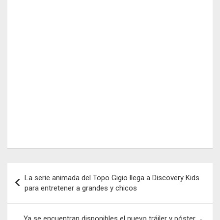
Navegación
La serie animada del Topo Gigio llega a Discovery Kids
de
para entretener a grandes y chicos
entradas
Ya se encuentran disponibles el nuevo tráiler y póster