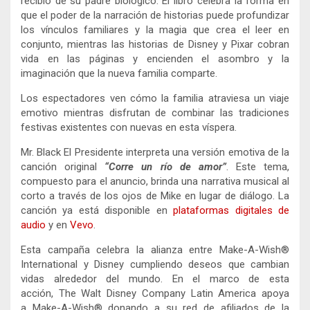
recibió de su padre biológico. El libro celebra la forma en
que el poder de la narración de historias puede profundizar
los vínculos familiares y la magia que crea el leer en
conjunto, mientras las historias de Disney y Pixar cobran
vida en las páginas y encienden el asombro y la
imaginación que la nueva familia comparte.
Los espectadores ven cómo la familia atraviesa un viaje
emotivo mientras disfrutan de combinar las tradiciones
festivas existentes con nuevas en esta víspera.
Mr. Black El Presidente interpreta una versión emotiva de la
canción original
“Corre un río de amor”
. Este tema,
compuesto para el anuncio, brinda una narrativa musical al
corto a través de los ojos de Mike en lugar de diálogo.
La
canción ya está disponible en
plataformas digitales de
audio
y en
Vevo
.
Esta campaña celebra la alianza entre Make-A-Wish®️
International y Disney cumpliendo deseos que cambian
vidas alrededor del mundo. En el marco de esta
acción, The Walt Disney Company Latin America apoya
a Make-A-Wish® donando a su red de afiliados de la