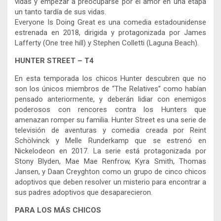
vidas y empezar a preocuparse por el amor en una etapa
un tanto tardía de sus vidas.
Everyone Is Doing Great es una comedia estadounidense
estrenada en 2018, dirigida y protagonizada por James
Lafferty (One tree hill) y Stephen Colletti (Laguna Beach).
HUNTER STREET – T4
En esta temporada los chicos Hunter descubren que no
son los únicos miembros de “The Relatives” como habían
pensado anteriormente, y deberán lidiar con enemigos
poderosos con rencores contra los Hunters que
amenazan romper su familia. Hunter Street es una serie de
televisión de aventuras y comedia creada por Reint
Schölvinck y Melle Runderkamp que se estrenó en
Nickelodeon en 2017. La serie está protagonizada por
Stony Blyden, Mae Mae Renfrow, Kyra Smith, Thomas
Jansen, y Daan Creyghton como un grupo de cinco chicos
adoptivos que deben resolver un misterio para encontrar a
sus padres adoptivos que desaparecieron.
PARA LOS MÁS CHICOS