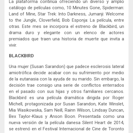
La plataforma continúa ofreciendo un diverso y amplio
catálogo de películas como, 10 Minutes Gone, Spiderman:
Land of Mine, Star Trek: Into Darkness, Jumanji: Welcome
to the Jungle, Cloverfield, Bob Esponja: La película, entre
otras. Este mes se incorpora el estreno de Blackbird, un
drama duro y elegante con un elenco de actores
premiados que traen una historia de muerte que invita a
vivir.
BLACKBIRD
Una mujer (Susan Sarandon) que padece esclerosis lateral
amiotrófica decide acabar con su sufrimiento por medio
de la eutanasia con la ayuda de su marido. Sin embargo, la
decisión trae consigo una serie de conflictos enterrados
en el pasado con sus hijas y otros familiares cercanos.
Blackbird es una película dramática dirigida por Roger
Michell, protagonizada por Susan Sarandon, Kate Winslet,
Mia Wasikowska, Sam Neill, Rainn Wilson, Lindsay Duncan,
Bex Taylor-Klaus y Anson Boon. Presentada como una
nueva versión de la película danesa Silent Heart de 2014,
se estrenó en el Festival Internacional de Cine de Toronto