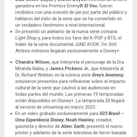
ganadora en los Premios Emmy®
El Oso
, fueron
recibidos con una ovación de pie por parte del público y
hablaron del éxito de la serie que se ha convertido en
un verdadero fenómeno a nivel internacional.
Se presentó un adelanto de la nueva serie coreana
Light Shop
y, para todos los fans del K-POP y BTS, el
tráiler de la serie documental
JUNG KOOK: I’m Still
.
Ambos estrenos llegarán exclusivamente a Disney+.
Chandra Wilson
, que interpreta el personaje de la Dra.
Miranda Bailey, y
James Pickens Jr.
, que interpreta al
Dr. Richard Webber, en la icónica serie
Grey’s Anatomy
,
estuvieron presentes para reflexionar sobre el impacto
cultural de la serie que cautivó a las audiencias en
todas partes del mundo. Las primeras 19 temporadas
están disponibles en Disney+. La temporada 20 llegará
al servicio de
streaming
en marzo 2025.
En un video grabado exclusivamente para
D23 Brasil –
Uma Experiência Disney
,
Noah Hawley
, creador,
guionista y director de
Alien: Earth
,
presentó el nuevo
póster y adelanto de la serie televisiva de terror basada