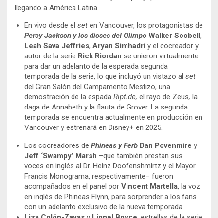
llegando a América Latina.
En vivo desde el
set
en Vancouver, los protagonistas de
Percy Jackson y los dioses del Olimpo
Walker Scobell
,
Leah Sava Jeffries
,
Aryan Simhadri
y el cocreador y
autor de la serie
Rick Riordan
se unieron virtualmente
para dar un adelanto de la esperada segunda
temporada de la serie, lo que incluyó un vistazo al
set
del Gran Salón del Campamento Mestizo, una
demostración de la espada
Riptide,
el rayo de Zeus
,
la
daga de Annabeth
y
la flauta de Grover. La segunda
temporada se encuentra actualmente en producción en
Vancouver y estrenará en Disney+ en 2025.
Los cocreadores de
Phineas y Ferb
Dan Povenmire
y
Jeff ‘Swampy’ Marsh
–que también prestan sus
voces en inglés al Dr. Heinz Doofenshmirtz y el Mayor
Francis Monograma, respectivamente– fueron
acompañados en el panel por
Vincent Martella
, la voz
en inglés de Phineas Flynn, para sorprender a los fans
con un adelanto exclusivo de la nueva temporada.
Liza Colón-Zayas
y
Lionel Boyce
, estrellas de la serie