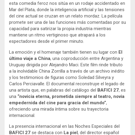
esta comedia feroz nos sitúa en un rodaje accidentado en
Mar del Plata, donde la inteligencia artificial y las tensiones
del cine actual se cruzan en un relato mordaz. La película
promete ser una de las funciones más comentadas por su
capacidad para satirizar la propia industria mientras
mantiene un ritmo vertiginoso que atrapará a los
espectadores desde el primer minuto.
La emoción y el homenaje también tienen su lugar con
El
último viaje a China
, una coproducción entre Argentina y
Uruguay dirigida por Alejandro Maci. Este film rinde tributo
a la inolvidable China Zorrilla a través de un archivo inédito
y los testimonios de figuras como Soledad Silveyra y
Carlos Perciavalle. El documental reconstruye el legado de
una artista que, en palabras del catálogo del
BAFICI 27
, es
una
“novicia eterna, prometida siempre al teatro, novia
empedernida del cine para gracia del mundo”
,
ofreciendo una mirada íntima sobre su trayectoria
internacional.
La presencia internacional en las Noches Especiales del
BAFICI 27
se destaca con
La piel
, del director español