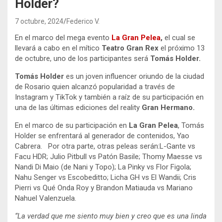
Holder?
7 octubre, 2024
Federico V.
En el marco del mega evento
La Gran Pelea
,
el cual se
llevará a cabo en el mítico
Teatro Gran Rex
el próximo 13
de octubre, uno de los participantes será
Tomás Holder.
Tomás Holder
es un joven influencer oriundo de la ciudad
de Rosario quien alcanzó popularidad a través de
Instagram y TikTok y también a raíz de su participación en
una de las últimas ediciones del reality
Gran Hermano.
En el marco de su participación en
La
Gran Pelea
, Tomás
Holder se enfrentará al generador de contenidos, Yao
Cabrera. Por otra parte, otras peleas serán:L-Gante vs
Facu HDR; Julio Pitbull vs Patón Basile; Thomy Maesse vs
Nandi Di Maio (de Nani y Topo); La Pinky vs Flor Figola;
Nahu Senger vs Escobeditto; Licha GH vs El Wandii; Cris
Pierri vs Qué Onda Roy y Brandon Matiauda vs Mariano
Nahuel Valenzuela.
“La verdad que me siento muy bien y creo que es una linda