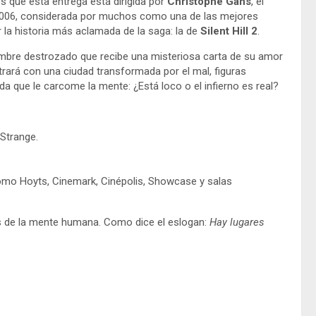
es que esta entrega está dirigida por
Christophe Gans
, el
2006, considerada por muchos como una de las mejores
 la historia más aclamada de la saga: la de
Silent Hill 2
.
ombre destrozado que recibe una misteriosa carta de su amor
ntrará con una ciudad transformada por el mal, figuras
a que le carcome la mente: ¿Está loco o el infierno es real?
Strange.
omo Hoyts, Cinemark, Cinépolis, Showcase y salas
s de la mente humana. Como dice el eslogan:
Hay lugares