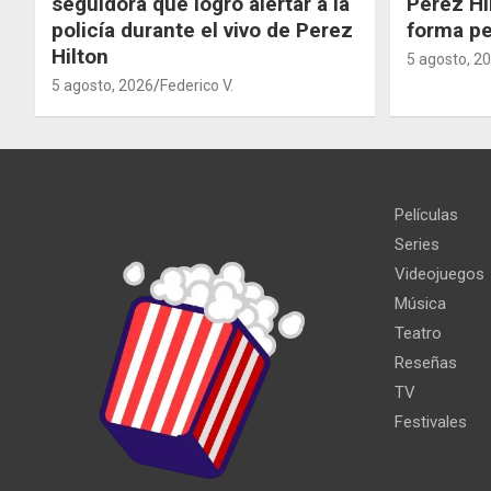
seguidora que logró alertar a la
Perez Hi
policía durante el vivo de Perez
forma p
Hilton
5 agosto, 2
5 agosto, 2026
Federico V.
Películas
Series
Videojuegos
Música
Teatro
Reseñas
TV
Festivales