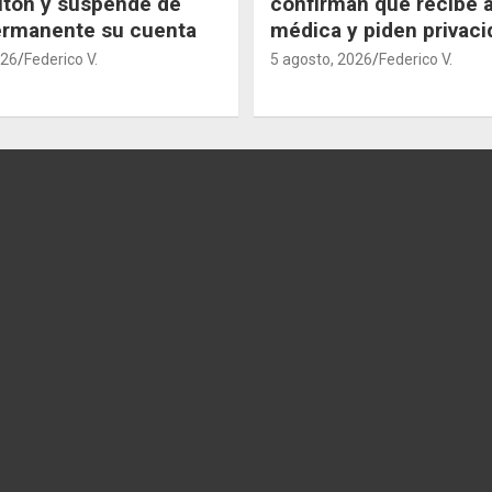
lton y suspende de
confirman que recibe 
ermanente su cuenta
médica y piden privaci
026
Federico V.
5 agosto, 2026
Federico V.