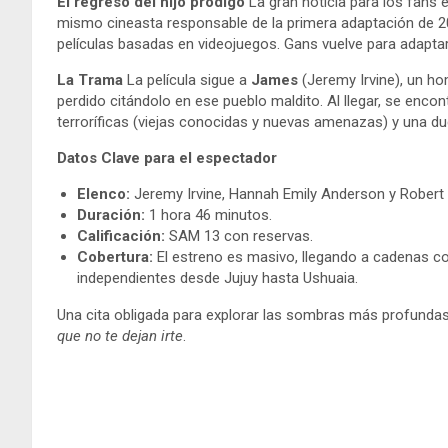
El regreso del hijo pródigo
La gran noticia para los fans 
mismo cineasta responsable de la primera adaptación de 
películas basadas en videojuegos. Gans vuelve para adaptar
La Trama
La película sigue a
James
(Jeremy Irvine), un h
perdido citándolo en ese pueblo maldito. Al llegar, se enco
terroríficas (viejas conocidas y nuevas amenazas) y una dud
Datos Clave para el espectador
Elenco:
Jeremy Irvine, Hannah Emily Anderson y Robert 
Duración:
1 hora 46 minutos.
Calificación:
SAM 13 con reservas.
Cobertura:
El estreno es masivo, llegando a cadenas c
independientes desde Jujuy hasta Ushuaia.
Una cita obligada para explorar las sombras más profunda
que no te dejan irte
.