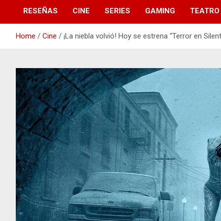
RESEÑAS
CINE
SERIES
GAMING
TEATRO
Home
Cine
¡La niebla volvió! Hoy se estrena “Terror en Silent