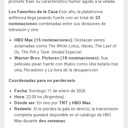
promete traer su característico humor agudo a la velada.
Los Favoritos de la Casa
Este año, la plataforma
anfitriona llega pisando fuerte con un total de
33
nominaciones
combinadas entre sus divisiones de
televisión y cine:
HBO Max (15 nominaciones):
Destacan series
aclamadas como
The White Lotus
,
Hacks
,
The Last of
Us
,
The Pitt
y
Task: Unidad Especial
.
Warner Bros. Pictures (18 nominaciones):
Sus
películas pisan fuerte con títulos como
Una batalla tras
otra
,
Pecadores
y
La hora de la desaparición
.
Coordenadas para no perdérselo
Fecha:
Domingo 11 de enero de 2026.
Hora:
22:00 hs (Argentina).
Dónde ver:
En vivo por
TNT
y
HBO Max
.
Revívelo:
Si te pierdes la gala en directo, la transmisión
completa quedará disponible en el catálogo de HBO
Max durante
dos semanas
.