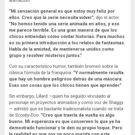
animación.
“Mi sensación general es que estoy muy feliz por
ellos. Creo que la serie necesita volver”
, dijo el actor.
“No hemos tenido una serie animada en años, y eso
me parece terrible. Es una gran manera de que los
chicos entiendan cómo contar historias. Para muchos
es su primera introducción a los relatos de fantasmas.
Habla de la amistad, de mantenerse unidos como
grupo y resolver misterios juntos.”
Con su característico humor, también bromeó sobre la
clásica fórmula de la franquicia:
“Y normalmente resulta
que hay un hombre peligroso detrás de una máscara.
Esas son cosas que los chicos tienen que aprender.”
Sin embargo, Lillard —quien ha seguido vinculado al
personaje en proyectos animados y como voz de Shaggy
— admitió que es bastante tradicionalista cuando se trata
de
Scooby-Doo
.
“Creo que traerla de vuelta es algo
bueno. Mi esperanza es que conserven lo que ya ha
demostrado funcionar y le den su propio toque. Pero
la realidad es que soy un poco purista con esta