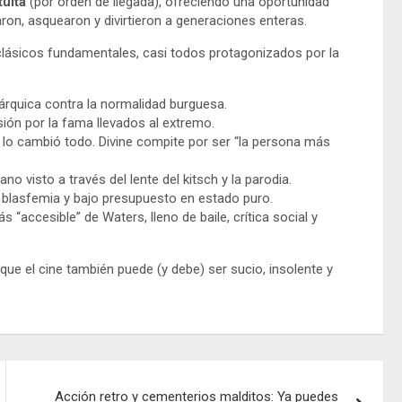
tuita
(por orden de llegada), ofreciendo una oportunidad
aron, asquearon y divirtieron a generaciones enteras.
 clásicos fundamentales, casi todos protagonizados por la
árquica contra la normalidad burguesa.
ión por la fama llevados al extremo.
 lo cambió todo. Divine compite por ser “la persona más
 visto a través del lente del kitsch y la parodia.
, blasfemia y bajo presupuesto en estado puro.
 “accesible” de Waters, lleno de baile, crítica social y
ue el cine también puede (y debe) ser sucio, insolente y
Acción retro y cementerios malditos: Ya puedes