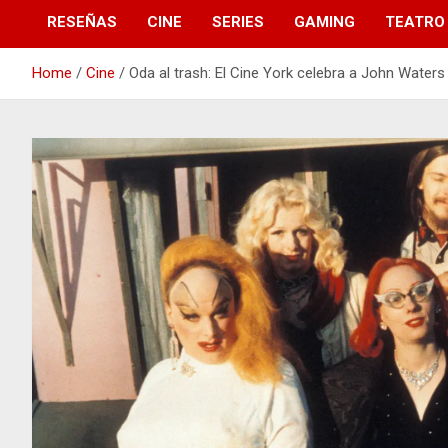
RESEÑAS
CINE
SERIES
GAMING
TEATRO
Home
Cine
Oda al trash: El Cine York celebra a John Waters 