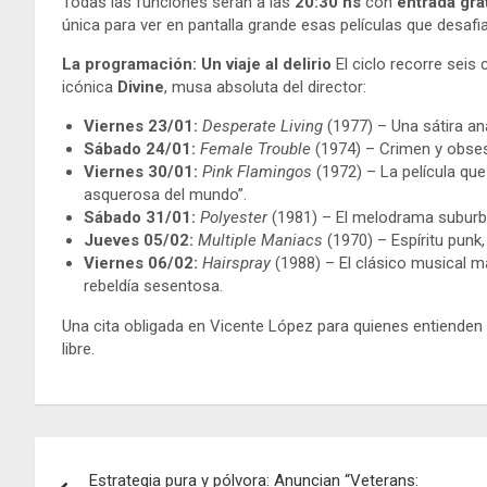
Todas las funciones serán a las
20:30 hs
con
entrada gra
única para ver en pantalla grande esas películas que desafi
La programación: Un viaje al delirio
El ciclo recorre seis
icónica
Divine
, musa absoluta del director:
Viernes 23/01:
Desperate Living
(1977) – Una sátira an
Sábado 24/01:
Female Trouble
(1974) – Crimen y obses
Viernes 30/01:
Pink Flamingos
(1972) – La película que
asquerosa del mundo”.
Sábado 31/01:
Polyester
(1981) – El melodrama suburbano
Jueves 05/02:
Multiple Maniacs
(1970) – Espíritu punk
Viernes 06/02:
Hairspray
(1988) – El clásico musical más
rebeldía sesentosa.
Una cita obligada en Vicente López para quienes entienden q
libre.
Navegación
Estrategia pura y pólvora: Anuncian “Veterans: