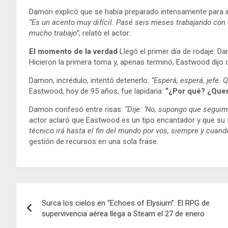
Damon explicó que se había preparado intensamente para int
“Es un acento muy difícil. Pasé seis meses trabajando con u
mucho trabajo”
, relató el actor.
El momento de la verdad
Llegó el primer día de rodaje. Da
Hicieron la primera toma y, apenas terminó, Eastwood dijo
Damon, incrédulo, intentó detenerlo:
“Esperá, esperá, jefe. 
Eastwood, hoy de 95 años, fue lapidaria:
“¿Por qué? ¿Quer
Damon confesó entre risas:
“Dije: ‘No, supongo que segui
actor aclaró que Eastwood es un tipo encantador y que su f
técnico irá hasta el fin del mundo por vos, siempre y cuand
gestión de recursos en una sola frase.
Navegación
Surca los cielos en “Echoes of Elysium”: El RPG de
de
supervivencia aérea llega a Steam el 27 de enero