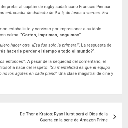
erpretar al capitán de rugby sudafricano Francois Pienaar.
n entrenador de dialecto de 9 a 5, de lunes a viernes. Era
mon estaba listo y nervioso por impresionar a su ídolo.
 con calma:
“Corten, impriman, seguimos”
.
Quiero hacer otra. ¡Esa fue solo la primera!”
. La respuesta de
és hacerle perder el tiempo a todo el mundo?”
.
mos entonces'”
. A pesar de la sequedad del comentario, el
ilosofía nace del respeto:
“Su mentalidad es que el equipo
o no los agotes en cada plano”
. Una clase magistral de cine y
De Thor a Kratos: Ryan Hurst será el Dios de la
Guerra en la serie de Amazon Prime