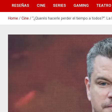
RESEÑAS
CINE
SERIES
GAMING
TEATRO
Home
Cine
“¿Querés hacerle perder el tiempo a todos?”: La