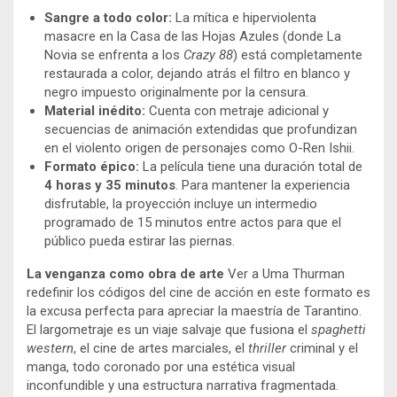
Sangre a todo color:
La mítica e hiperviolenta
masacre en la Casa de las Hojas Azules (donde La
Novia se enfrenta a los
Crazy 88
) está completamente
restaurada a color, dejando atrás el filtro en blanco y
negro impuesto originalmente por la censura.
Material inédito:
Cuenta con metraje adicional y
secuencias de animación extendidas que profundizan
en el violento origen de personajes como O-Ren Ishii.
Formato épico:
La película tiene una duración total de
4 horas y 35 minutos
. Para mantener la experiencia
disfrutable, la proyección incluye un intermedio
programado de 15 minutos entre actos para que el
público pueda estirar las piernas.
La venganza como obra de arte
Ver a Uma Thurman
redefinir los códigos del cine de acción en este formato es
la excusa perfecta para apreciar la maestría de Tarantino.
El largometraje es un viaje salvaje que fusiona el
spaghetti
western
, el cine de artes marciales, el
thriller
criminal y el
manga, todo coronado por una estética visual
inconfundible y una estructura narrativa fragmentada.