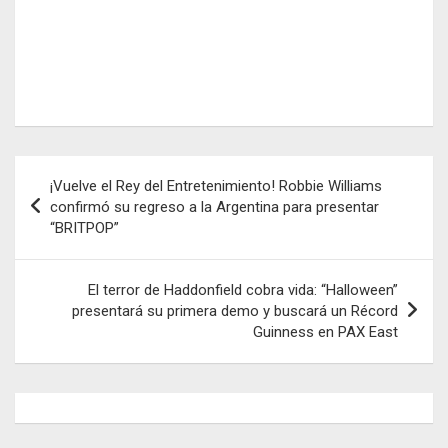
Navegación
¡Vuelve el Rey del Entretenimiento! Robbie Williams
de
confirmó su regreso a la Argentina para presentar
“BRITPOP”
entradas
El terror de Haddonfield cobra vida: “Halloween”
presentará su primera demo y buscará un Récord
Guinness en PAX East