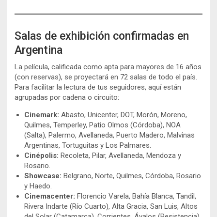
Salas de exhibición confirmadas en
Argentina
La película, calificada como apta para mayores de 16 años
(con reservas), se proyectará en 72 salas de todo el país.
Para facilitar la lectura de tus seguidores, aquí están
agrupadas por cadena o circuito:
Cinemark:
Abasto, Unicenter, DOT, Morón, Moreno,
Quilmes, Temperley, Patio Olmos (Córdoba), NOA
(Salta), Palermo, Avellaneda, Puerto Madero, Malvinas
Argentinas, Tortuguitas y Los Palmares.
Cinépolis:
Recoleta, Pilar, Avellaneda, Mendoza y
Rosario.
Showcase:
Belgrano, Norte, Quilmes, Córdoba, Rosario
y Haedo.
Cinemacenter:
Florencio Varela, Bahía Blanca, Tandil,
Rivera Indarte (Río Cuarto), Alta Gracia, San Luis, Altos
del Solar (Catamarca), Corrientes, Ávalos (Resistencia),