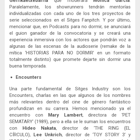
Gerrikaetxebarria
que moderará
Mònica Garcia
.
Paralelamente, los showrunners tendrán mentorías
individualizadas con cada uno de los tres proyectos de
serie seleccionados en el Sitges Fanpitch. Y por último,
mencionar que, en Podcasts para no dormir, se anunciará
el guion ganador de la convocatoria y se creará una
experiencia inmersiva con los actores que pondrán voz a
algunas de las escenas de la audioserie (remake de la
mítica ‘HISTORIAS PARA NO DORMIR’ en un formato
totalmente distinto) que promete dejarte sin dormir una
buena temporada.
Encounters
Una parte fundamental de Sitges Industry son los
Encounters, charlas en las que algunos de los nombres
más relevantes dentro del cine de género fantástico
profundizan en su carrera. Hemos mencionado ya el
encuentro con
Mary Lambert
, directora de ‘PET
SEMATARY’ (1989), pero a ella se le suman los encuentros
con
Hideo Nakata
, director de ‘THE RING (EL
CÍRCULO),
Lee Unkrich
, director de ‘TOY STORY 3’ y