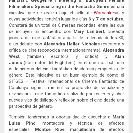
Fantastic Geogenre I Meeting of European Female
Filmmakers Specializing in the Fantastic Genre
es una
iniciativa que se realiza bajo el sello de
WomanInFan
y
cuyas actividades tendrán lugar los días
6 y 7 de octubre
.
Constará de un total de 6 mesas redondas, entre las que
se incluyen un encuentro con
Mary Lambert
, cineasta
pionera del cine fantástico a partir de la década de los 80,
o un debate con
Alexandra Heller-Nicholas
(escritora y
crítica de cine reconocida internacionalmente),
Alexandra
West
(también escritora y crítica) y
Alan
Jones
(codirector del Frightfest) en el que nos hablarán
de la historia del cine fantástico desde una perspectiva de
género. Esta iniciativa es un buen ejemplo de cómo el
SITGES – Festival Internacional de Cinema Fantàstic de
Catalunya sigue firme en su propósito de visualizar y
reivindicar el cine fantástico realizado por mujeres y abrir
nuevas vías de diálogo y reflexión sobre el cine desde una
perspectiva de género.
También tendremos la oportunidad de escuchar a
María
Luisa Pino
, montadora y técnica de efectos
especiales,
Montse Ribé
, maquilladora de efectos