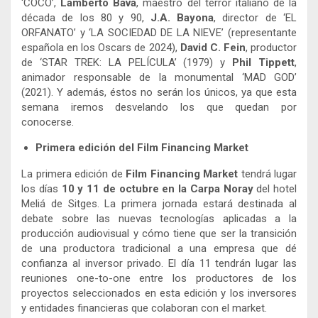
‘COCO’,
Lamberto Bava
, maestro del terror italiano de la
década de los 80 y 90,
J.A. Bayona
, director de ‘EL
ORFANATO’ y ‘LA SOCIEDAD DE LA NIEVE’ (representante
española en los Oscars de 2024),
David C. Fein
, productor
de ‘STAR TREK: LA PELÍCULA’ (1979) y
Phil Tippett
,
animador responsable de la monumental ‘MAD GOD’
(2021). Y además, éstos no serán los únicos, ya que esta
semana iremos desvelando los que quedan por
conocerse.
Primera edición del Film Financing Market
La primera edición de
Film Financing Market
tendrá lugar
los días
10 y 11 de octubre en la Carpa Noray
del hotel
Meliá de Sitges. La primera jornada estará destinada al
debate sobre las nuevas tecnologías aplicadas a la
producción audiovisual y cómo tiene que ser la transición
de una productora tradicional a una empresa que dé
confianza al inversor privado. El día 11 tendrán lugar las
reuniones one-to-one entre los productores de los
proyectos seleccionados en esta edición y los inversores
y entidades financieras que colaboran con el market.