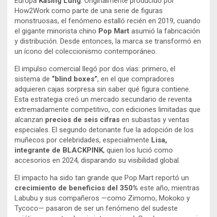
Europa
Kasing Lung
. Originalmente producido por
How2Work como parte de una serie de figuras
monstruosas, el fenómeno estalló recién en 2019, cuando
el gigante minorista chino
Pop Mart
asumió la fabricación
y distribución. Desde entonces, la marca se transformó en
un ícono del coleccionismo contemporáneo.
El impulso comercial llegó por dos vías: primero, el
sistema de
“blind boxes”
, en el que compradores
adquieren cajas sorpresa sin saber qué figura contiene.
Esta estrategia creó un mercado secundario de reventa
extremadamente competitivo, con ediciones limitadas que
alcanzan
precios de seis cifras
en subastas y ventas
especiales. El segundo detonante fue la adopción de los
muñecos por celebridades, especialmente
Lisa,
integrante de BLACKPINK
, quien los lució como
accesorios en 2024, disparando su visibilidad global.
El impacto ha sido tan grande que Pop Mart reportó un
crecimiento de beneficios del 350%
este año, mientras
Labubu y sus compañeros —como Zimomo, Mokoko y
Tycoco— pasaron de ser un fenómeno del sudeste