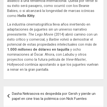
asiático a una tendencia internacional. Queda por verse si
su éxito será pasajero, como ocurrió con los Beanie
Babies, o si alcanzará la longevidad de marcas icónicas
como
Hello Kitty
.
La industria cinematográfica lleva años invirtiendo en
adaptaciones de juguetes sin un universo narrativo
preexistente.
The Lego Movie
(2014) abrió camino con un
éxito crítico y comercial, y
Barbie
volvió a demostrar el
potencial de estas propiedades intelectuales con más de
1.000 millones de dólares en taquilla
y ocho
nominaciones al Óscar. Ahora, con
Labubu
y otros
proyectos como la futura película de
View-Master
,
Hollywood continúa apostando a que los juguetes vuelvan
a reinar en la gran pantalla.
Navegación
Dasha Nekrasova es despedida por Gersh y pierde un
de
papel en cine tras la polémica con Nick Fuentes
entradas