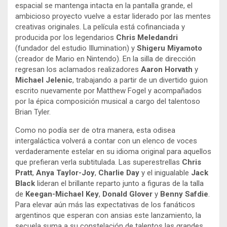
espacial se mantenga intacta en la pantalla grande, el
ambicioso proyecto vuelve a estar liderado por las mentes
creativas originales. La película está cofinanciada y
producida por los legendarios
Chris Meledandri
(fundador del estudio Illumination) y
Shigeru Miyamoto
(creador de Mario en Nintendo). En la silla de dirección
regresan los aclamados realizadores
Aaron Horvath
y
Michael Jelenic
, trabajando a partir de un divertido guion
escrito nuevamente por Matthew Fogel y acompañados
por la épica composición musical a cargo del talentoso
Brian Tyler.
Como no podía ser de otra manera, esta odisea
intergaláctica volverá a contar con un elenco de voces
verdaderamente estelar en su idioma original para aquellos
que prefieran verla subtitulada. Las superestrellas
Chris
Pratt
,
Anya Taylor-Joy
,
Charlie Day
y el inigualable
Jack
Black
lideran el brillante reparto junto a figuras de la talla
de
Keegan-Michael Key
,
Donald Glover
y
Benny Safdie
.
Para elevar aún más las expectativas de los fanáticos
argentinos que esperan con ansias este lanzamiento, la
secuela suma a su constelación de talentos las grandes