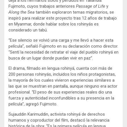
deja a los hermanos solos y perdidos en Tailandia.
Fujimoto, cuyos trabajos anteriores
Passage of Life
y
Along the Sea
también exploraron temas migratorios, se
inspiró para realizar este proyecto tras 12 años de trabajo
en Myanmar, donde hablar sobre los rohinyás es
considerado un tabú.
“Ese silencio se volvió una carga y me llevó a hacer esta
película”, señaló Fujimoto en su declaración como director.
“Sentí la necesidad de retratar el viaje del pueblo rohinyá en
busca de un lugar donde puedan vivir en paz”.
El drama, filmado en lengua rohinyá, cuenta con más de
200 personas rohinyás, incluidos los niños protagonistas,
la mayoría de los cuales vivieron experiencias similares a
las que se muestran en pantalla, aunque ninguno era actor
profesional. “El peso de sus experiencias reales dio una
fuerza y autenticidad inconfundibles a su presencia en la
película”, agregó Fujimoto.
Sujauddin Karimuddin, activista rohinyá de derechos
humanos y coproductor del film, destacó la relevancia
histórica de la obra: “Es la primera película en lengua