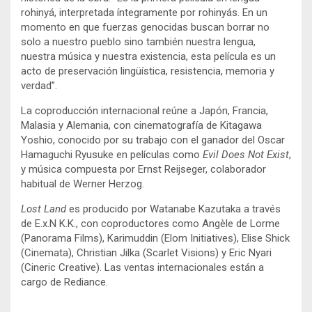
rohinyá, interpretada íntegramente por rohinyás. En un
momento en que fuerzas genocidas buscan borrar no
solo a nuestro pueblo sino también nuestra lengua,
nuestra música y nuestra existencia, esta película es un
acto de preservación lingüística, resistencia, memoria y
verdad”.
La coproducción internacional reúne a Japón, Francia,
Malasia y Alemania, con cinematografía de Kitagawa
Yoshio, conocido por su trabajo con el ganador del Oscar
Hamaguchi Ryusuke en películas como
Evil Does Not Exist
,
y música compuesta por Ernst Reijseger, colaborador
habitual de Werner Herzog.
Lost Land
es producido por Watanabe Kazutaka a través
de E.x.N K.K., con coproductores como Angèle de Lorme
(Panorama Films), Karimuddin (Elom Initiatives), Elise Shick
(Cinemata), Christian Jilka (Scarlet Visions) y Eric Nyari
(Cineric Creative). Las ventas internacionales están a
cargo de Rediance.