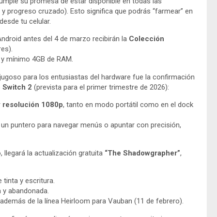
umple su promesa de estar disponible en todas las
 y progreso cruzado). Esto significa que podrás “farmear” en
esde tu celular.
ndroid antes del 4 de marzo recibirán la
Colección
es).
4 y mínimo 4GB de RAM.
jugoso para los entusiastas del hardware fue la confirmación
 Switch 2
(prevista para el primer trimestre de 2026):
 resolución 1080p
, tanto en modo portátil como en el dock
un puntero para navegar menús o apuntar con precisión,
llegará la actualización gratuita
“The Shadowgrapher”
,
inta y escritura.
a y abandonada.
demás de la línea Heirloom para Vauban (11 de febrero).