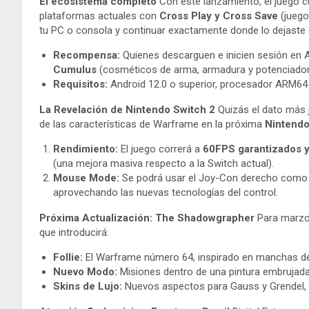
El ecosistema completo
Con este lanzamiento, el juego c
plataformas actuales con
Cross Play y Cross Save
(juego
tu PC o consola y continuar exactamente donde lo dejaste d
Recompensa:
Quienes descarguen e inicien sesión en A
Cumulus
(cosméticos de arma, armadura y potenciador
Requisitos:
Android 12.0 o superior, procesador ARM6
La Revelación de Nintendo Switch 2
Quizás el dato más 
de las características de Warframe en la próxima
Nintendo
Rendimiento:
El juego correrá a
60FPS garantizados y
(una mejora masiva respecto a la Switch actual).
Mouse Mode:
Se podrá usar el Joy-Con derecho como 
aprovechando las nuevas tecnologías del control.
Próxima Actualización: The Shadowgrapher
Para marzo, 
que introducirá:
Follie:
El Warframe número 64, inspirado en manchas de t
Nuevo Modo:
Misiones dentro de una pintura embrujad
Skins de Lujo:
Nuevos aspectos para Gauss y Grendel, a