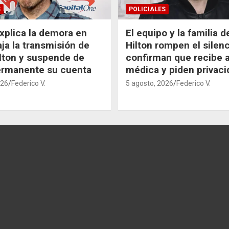
S
POLICIALES
xplica la demora en
El equipo y la familia 
aja la transmisión de
Hilton rompen el silenc
lton y suspende de
confirman que recibe 
ermanente su cuenta
médica y piden privaci
026
Federico V.
5 agosto, 2026
Federico V.