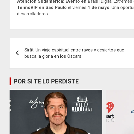
Atención Sudamérica: Evento en Brasil
Digital Extremes 
TennoVIP en São Paulo
el viernes
1 de mayo
. Una oportu
desarrolladores.
Navegación
Sirât: Un viaje espiritual entre raves y desiertos que
de
busca la gloria en los Oscars
entradas
POR SI TE LO PERDISTE