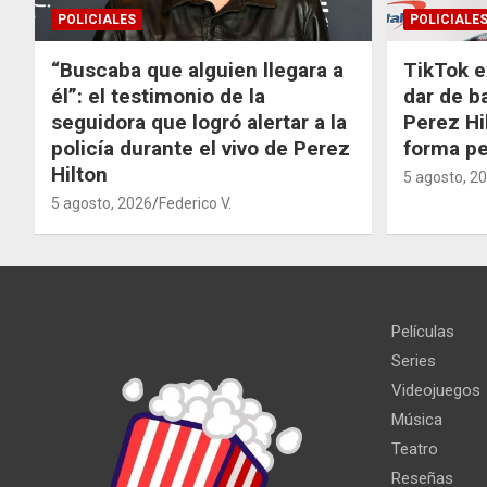
POLICIALES
POLICIALE
“Buscaba que alguien llegara a
TikTok e
él”: el testimonio de la
dar de b
seguidora que logró alertar a la
Perez Hi
policía durante el vivo de Perez
forma p
Hilton
5 agosto, 2
5 agosto, 2026
Federico V.
Películas
Series
Videojuegos
Música
Teatro
Reseñas