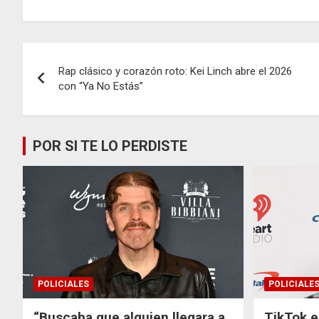
Navegación
Rap clásico y corazón roto: Kei Linch abre el 2026
de
con “Ya No Estás”
entradas
POR SI TE LO PERDISTE
POLICIALES
POLICIALE
“Buscaba que alguien llegara a
TikTok e