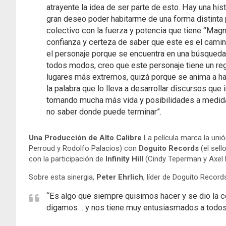
atrayente la idea de ser parte de esto. Hay una his
gran deseo poder habitarme de una forma distinta p
colectivo con la fuerza y potencia que tiene “Magn
confianza y certeza de saber que este es el camin
el personaje porque se encuentra en una búsqued
todos modos, creo que este personaje tiene un regi
lugares más extremos, quizá porque se anima a ha
la palabra que lo lleva a desarrollar discursos que 
tomando mucha más vida y posibilidades a medida q
no saber donde puede terminar”.
Una Producción de Alto Calibre
La película marca la uni
Perroud y Rodolfo Palacios) con
Doguito Records
(el sell
con la participación de
Infinity Hill
(Cindy Teperman y Axel 
Sobre esta sinergia,
Peter Ehrlich
, líder de Doguito Recor
“Es algo que siempre quisimos hacer y se dio la 
digamos… y nos tiene muy entusiasmados a todos 