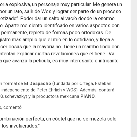
toria explosiva, un personaje muy particular. Me genera un
or un rato, salir de Wos y lograr ser parte de un proceso
etizado”. Poder dar un salto al vacío desde la enorme
o. Aparte me siento identifcado en varios aspectos con
a permanente, repleto de formas poco ortodoxas. De
stro más amplio que el mío en lo cotidiano, y llega a
cer cosas que la mayoría no. Tiene un mambo lindo con
intentan explicar ciertas revelaciones que él tiene . Va
ue avanza la película, es muy interesante e intrigante
ón formal de
El Despacho
(fundada por Ortega, Esteban
o independiente de Peter Ehrlich y WOS). Además, contará
Kuschevazky) y la productora mexicana
PIANO
.
ds, comentó:
combinación perfecta, un cóctel que no se mezcla solo
los involucrados.”