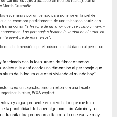
 de
Carlos Busqued
(basado en hechos reales), con un
s y Martín Caamaño.
os escenarios por un tiempo para ponerse en la piel de
o que se enamora perdidamente de una talentosa actriz con
 la trama como
“la historia de un amor que cae como un rayo y
s conocemos. Los personajes buscan la verdad en el amor, en
an la aventura de estar vivos”
.
 con la dimensión que el músico le está dando al personaje
oy fascinado con la idea. Antes de filmar estamos
 Valentin le está dando una dimensión al personaje que
a altura de la locura que está viviendo el mundo hoy”.
 esto no es un capricho, sino un retorno a una faceta
tagonizar la cinta,
WOS
explicó:
 estuvo y sigue presente en mi vida. Lo que me hizo
fue la posibilidad de hacer algo con Luis. Admiro y me
de transitar los procesos artísticos, lo que vuelve muy