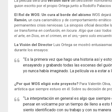
La película será una
versión libre
del
bestseller
homónimo
guion escrito por el propio Ortega junto a Rodolfo Palacio
El Rol de WOS: Un cura al borde del abismo
WOS dejará l
Ramón
, un cura carismático y de comportamiento errátic
permanentes crisis nerviosas. La sinopsis oficial describe
se transforma en confusión, en locura. Algo que casi todo
el arte, en Dios, en el crimen, en el oro,—pero solo encuentr
La Visión del Director
Luis Ortega se mostró entusiasmado
durante los ensayos:
“Es la primera vez que hago una historia así y est
ensayando y grabando todas las escenas del guión.
yo nunca había imaginado. La película va a estar a l
¿Por qué WOS eligió este proyecto?
Para Valentín Oliva,
artística que siempre estuvo en él. Sobre su decisión de pro
“La interpretación en general es algo que siempre
pensar en volcarme por un tiempo de lleno a esto 
siento identificado con su trabajo y con su manera 