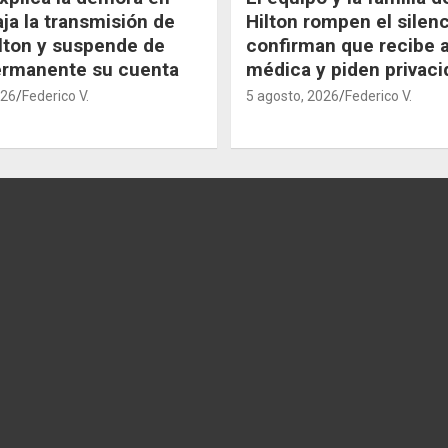
aja la transmisión de
Hilton rompen el silenc
lton y suspende de
confirman que recibe 
ermanente su cuenta
médica y piden privaci
026
Federico V.
5 agosto, 2026
Federico V.