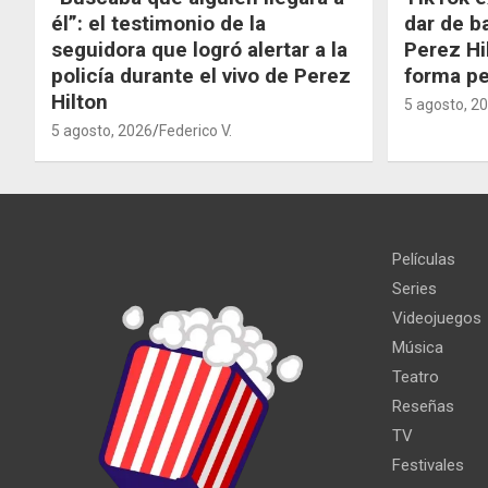
él”: el testimonio de la
dar de b
seguidora que logró alertar a la
Perez Hi
policía durante el vivo de Perez
forma p
Hilton
5 agosto, 2
5 agosto, 2026
Federico V.
Películas
Series
Videojuegos
Música
Teatro
Reseñas
TV
Festivales