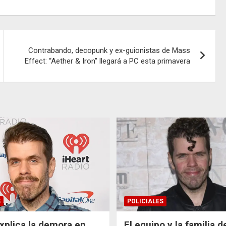
Contrabando, decopunk y ex-guionistas de Mass
Effect: “Aether & Iron” llegará a PC esta primavera
S
POLICIALES
xplica la demora en
El equipo y la familia 