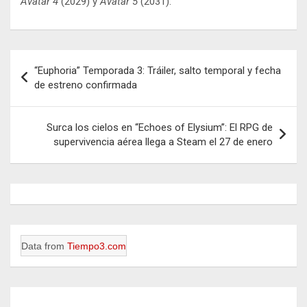
Avatar 4
(2029) y
Avatar 5
(2031).
Navegación
“Euphoria” Temporada 3: Tráiler, salto temporal y fecha
de
de estreno confirmada
entradas
Surca los cielos en “Echoes of Elysium”: El RPG de
supervivencia aérea llega a Steam el 27 de enero
Data from
Tiempo3.com