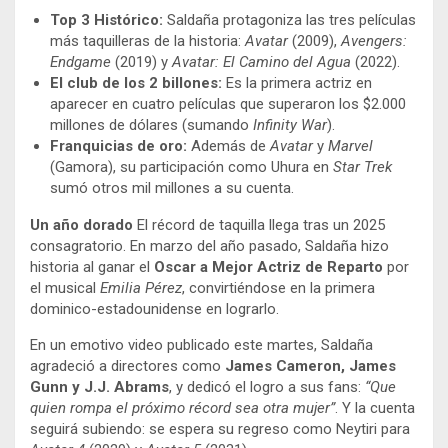
Top 3 Histórico:
Saldaña protagoniza las tres películas
más taquilleras de la historia:
Avatar
(2009),
Avengers:
Endgame
(2019) y
Avatar: El Camino del Agua
(2022).
El club de los 2 billones:
Es la primera actriz en
aparecer en cuatro películas que superaron los $2.000
millones de dólares (sumando
Infinity War
).
Franquicias de oro:
Además de
Avatar
y
Marvel
(Gamora), su participación como Uhura en
Star Trek
sumó otros mil millones a su cuenta.
Un año dorado
El récord de taquilla llega tras un 2025
consagratorio. En marzo del año pasado, Saldaña hizo
historia al ganar el
Oscar a Mejor Actriz de Reparto
por
el musical
Emilia Pérez
, convirtiéndose en la primera
dominico-estadounidense en lograrlo.
En un emotivo video publicado este martes, Saldaña
agradeció a directores como
James Cameron, James
Gunn y J.J. Abrams
, y dedicó el logro a sus fans:
“Que
quien rompa el próximo récord sea otra mujer”
. Y la cuenta
seguirá subiendo: se espera su regreso como Neytiri para