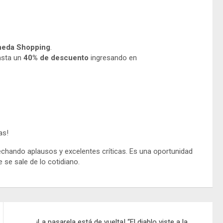
neda Shopping
.
asta un
40% de descuento
ingresando en
as!
echando aplausos y excelentes críticas. Es una oportunidad
e se sale de lo cotidiano.
¡La pasarela está de vuelta! “El diablo viste a la