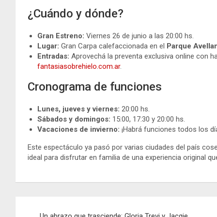
¿Cuándo y dónde?
Gran Estreno:
Viernes 26 de junio a las 20:00 hs.
Lugar:
Gran Carpa calefaccionada en el
Parque Avella
Entradas:
Aprovechá la preventa exclusiva online con h
fantasiasobrehielo.com.ar
.
Cronograma de funciones
Lunes, jueves y viernes:
20:00 hs.
Sábados y domingos:
15:00, 17:30 y 20:00 hs.
Vacaciones de invierno:
¡Habrá funciones todos los dí
Este espectáculo ya pasó por varias ciudades del país cos
ideal para disfrutar en familia de una experiencia original qu
Navegación
Un abrazo que trasciende: Gloria Trevi y Jacqie