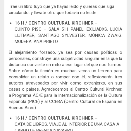
Trae un libro tuyo que ya hayas leído y quieras que siga
circulando, y llevate otro que todavía no leíste.
16 H / CENTRO CULTURAL KIRCHNER –
QUINTO PISO – SALA 511 PANEL. EXILIADXS. LUCÍA
LIJTMAER, SANTIAGO SYLVESTER, MÓNICA ZWAIG.
MODERA: ANA PRIETO
El alejamiento forzado, ya sea por causas políticas o
personales, construye una subjetividad singular en la que la
distancia convierte en mito a ese lugar del que nos fuimos.
Sobre cómo la ficción es muchas veces un terreno para
consolidar un relato o romper con él, reflexionarán tres
autorxs atravesadxs por vivir como extranjerxs, en sus
casas o países. Agradecemos al Centro Cultural Kirchner,
a Programa AC/E para la Internacionalización de la Cultura
Española (PICE) y al CCEBA (Centro Cultural de España en
Buenos Aires).
16 H / CENTRO CULTURAL KIRCHNER –
CATA DE LIBROS. VIAJE AL INTERIOR DE UNA CASA A
CARGO DE BRENDA NAVARRO