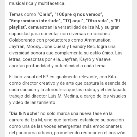
musical rica y multifacética.
Temas como
“Cielo”, “100pre q nos vemos”,
“5mpromisos interlude”, “TQ aquí”, “Otra vida”,
y “
El
playlist
”, demuestran la versatilidad de Iza M, y su gran
capacidad para conectar con diversas emociones.
Colaborando con productores como Ammunation,
Jayfran, Moosy, Jone Quest y Leandry Bec, logra una
diversidad sonora que complementa su estilo único. Las
letras, coescritas por ella, Jayfran, Kayro y Vasave,
aportan profundidad y autenticidad a cada tema.
El lado visual del EP es igualmente relevante, con Kita
como director creativo y de arte que captura la esencia de
cada canción y la atmósfera que las rodea, y el destacado
trabajo del director Luis M. Medina, a cargo de los visuales
y video de lanzamiento.
“
Día & Noche
” no solo marca una nueva fase en la
carrera de Iza M, sino que también establece su posición
como una de las voces emergentes más emocionantes
del panorama urbano, prometiendo resonar en el corazón