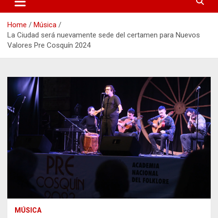
Home
Música
La Ciudad será nuevamente sede del certamen para Nuevos
Valores Pre Cosquín 2024
MÚSICA