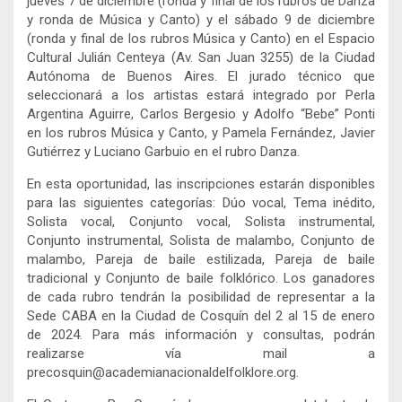
jueves 7 de diciembre (ronda y final de los rubros de Danza
y ronda de Música y Canto) y el sábado 9 de diciembre
(ronda y final de los rubros Música y Canto) en el Espacio
Cultural Julián Centeya (Av. San Juan 3255) de la Ciudad
Autónoma de Buenos Aires. El jurado técnico que
seleccionará a los artistas estará integrado por Perla
Argentina Aguirre, Carlos Bergesio y Adolfo “Bebe” Ponti
en los rubros Música y Canto, y Pamela Fernández, Javier
Gutiérrez y Luciano Garbuio en el rubro Danza.
En esta oportunidad, las inscripciones estarán disponibles
para las siguientes categorías: Dúo vocal, Tema inédito,
Solista vocal, Conjunto vocal, Solista instrumental,
Conjunto instrumental, Solista de malambo, Conjunto de
malambo, Pareja de baile estilizada, Pareja de baile
tradicional y Conjunto de baile folklórico. Los ganadores
de cada rubro tendrán la posibilidad de representar a la
Sede CABA en la Ciudad de Cosquín del 2 al 15 de enero
de 2024. Para más información y consultas, podrán
realizarse vía mail a
precosquin@academianacionaldelfolklore.org
.