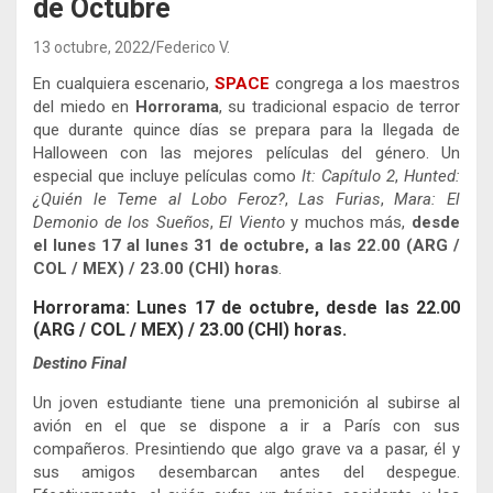
de Octubre
13 octubre, 2022
Federico V.
En cualquiera escenario,
SPACE
congrega a los maestros
del miedo en
Horrorama
, su tradicional espacio de terror
que durante quince días se prepara para la llegada de
Halloween con las mejores películas del género. Un
especial que incluye películas como
It: Capítulo 2
,
Hunted:
¿Quién le Teme al Lobo Feroz?
,
Las Furias
,
Mara: El
Demonio de los Sueños
,
El Viento
y muchos más,
desde
el lunes 17 al lunes 31 de octubre, a las 22.00 (ARG /
COL / MEX) / 23.00 (CHI) horas
.
Horrorama: Lunes 17 de octubre, desde las 22.00
(ARG / COL / MEX) / 23.00 (CHI) horas.
Destino Final
Un joven estudiante tiene una premonición al subirse al
avión en el que se dispone a ir a París con sus
compañeros. Presintiendo que algo grave va a pasar, él y
sus amigos desembarcan antes del despegue.