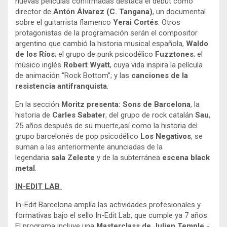
nuevas películas confirmadas destaca el debut como
director de
Antón Álvarez (C. Tangana)
, un documental
sobre el guitarrista flamenco
Yerai Cortés
. Otros
protagonistas de la programación serán el compositor
argentino que cambió la historia musical española,
Waldo
de los Ríos
; el grupo de punk psicodélico
Fuzztones
; el
músico inglés
Robert Wyatt
, cuya vida inspira la película
de animación “Rock Bottom”; y las
canciones de la
resistencia antifranquista
.
En la sección
Moritz presenta: Sons de Barcelona
, la
historia de
Carles Sabater
, del grupo de rock catalán
Sau
,
25 años después de su muerte,así como la historia del
grupo barcelonés de pop psicodélico
Los Negativos
, se
suman a las anteriormente anunciadas de la
legendaria
sala Zeleste
y de la subterránea
escena black
metal
.
IN-EDIT LAB
In-Edit Barcelona amplía las actividades profesionales y
formativas bajo el sello In-Edit Lab, que cumple ya 7 años.
El programa incluye una
Masterclass de Julien Temple
-