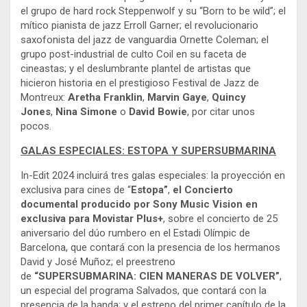
el grupo de hard rock Steppenwolf y su “Born to be wild”; el
mítico pianista de jazz Erroll Garner; el revolucionario
saxofonista del jazz de vanguardia Ornette Coleman; el
grupo post-industrial de culto Coil en su faceta de
cineastas; y el deslumbrante plantel de artistas que
hicieron historia en el prestigioso Festival de Jazz de
Montreux:
Aretha Franklin
,
Marvin Gaye
,
Quincy
Jones
,
Nina Simone
o
David Bowie
, por citar unos
pocos.
GALAS ESPECIALES: ESTOPA Y SUPERSUBMARINA
In-Edit 2024 incluirá tres galas especiales: la proyección en
exclusiva para cines de “
Estopa”
,
el Concierto
documental producido por Sony Music Vision en
exclusiva para Movistar Plus+
, sobre el concierto de 25
aniversario del dúo rumbero en el Estadi Olímpic de
Barcelona, que contará con la presencia de los hermanos
David y José Muñoz; el preestreno
de
“SUPERSUBMARINA: CIEN MANERAS DE VOLVER”
,
un especial del programa Salvados, que contará con la
presencia de la banda; y el estreno del primer capítulo de la