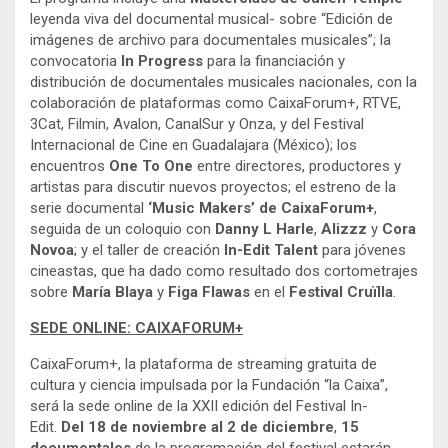
leyenda viva del documental musical- sobre “Edición de
imágenes de archivo para documentales musicales”; la
convocatoria
In Progress
para la financiación y
distribución de documentales musicales nacionales, con la
colaboración de plataformas como CaixaForum+, RTVE,
3Cat, Filmin, Avalon, CanalSur y Onza, y del Festival
Internacional de Cine en Guadalajara (México); los
encuentros
One To One
entre directores, productores y
artistas para discutir nuevos proyectos; el estreno de la
serie documental
‘Music Makers’ de CaixaForum+
,
seguida de un coloquio con
Danny L Harle
,
Alizzz
y
Cora
Novoa
; y el taller de creación
In-Edit Talent
para jóvenes
cineastas, que ha dado como resultado dos cortometrajes
sobre
María Blaya
y
Figa Flawas
en el
Festival Cruïlla
.
SEDE ONLINE: CAIXAFORUM+
CaixaForum+, la plataforma de streaming gratuita de
cultura y ciencia impulsada por la Fundación “la Caixa”,
será la sede online de la XXII edición del Festival In-
Edit.
Del 18 de noviembre al 2 de diciembre
,
15