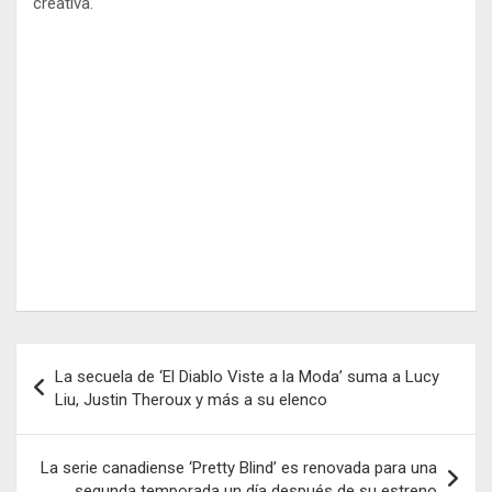
creativa.
Navegación
La secuela de ‘El Diablo Viste a la Moda’ suma a Lucy
de
Liu, Justin Theroux y más a su elenco
entradas
La serie canadiense ‘Pretty Blind’ es renovada para una
segunda temporada un día después de su estreno