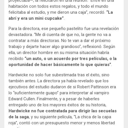
proyectaba—, la felicitaron en una reunión. “Entré en una
habitación con todos estos regalos, y todo el mundo
felicitaba al estudio, y me dieron una caja”, recordó.
“La
abrí y era un mini cupcake”
.
Para la directora, ese pequeño pastelito fue una revelación
devastadora. “Me di cuenta de que no, la gente no va a
contratar a más directoras. No te van a dar el próximo
trabajo y dejarte hacer algo grandioso”, reflexionó. Según
ella, un director hombre en su misma situación habría
recibido
“un auto, o un acuerdo por tres películas, o la
oportunidad de hacer básicamente lo que quieras”
.
Hardwicke no solo fue subestimada tras el éxito, sino
también antes. La directora ya había revelado que los
ejecutivos del estudio dudaron de si Robert Pattinson era
lo “suficientemente guapo” para interpretar al vampiro
Edward Cullen. Finalmente, y a pesar de haberles
entregado uno de los mayores éxitos de su historia,
Hardwicke no fue contratada para dirigir las secuelas
de la saga
, y su siguiente película, “La chica de la capa
roja”, contó con un presupuesto menor y menos libertad