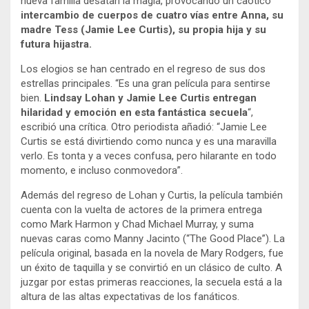
nueva familia desatan la magia, provocando un caótico
intercambio de cuerpos de cuatro vías entre Anna, su
madre Tess (Jamie Lee Curtis), su propia hija y su
futura hijastra.
Los elogios se han centrado en el regreso de sus dos
estrellas principales. “Es una gran película para sentirse
bien.
Lindsay Lohan y Jamie Lee Curtis entregan
hilaridad y emoción en esta fantástica secuela
“,
escribió una crítica. Otro periodista añadió: “Jamie Lee
Curtis se está divirtiendo como nunca y es una maravilla
verlo. Es tonta y a veces confusa, pero hilarante en todo
momento, e incluso conmovedora”.
Además del regreso de Lohan y Curtis, la película también
cuenta con la vuelta de actores de la primera entrega
como Mark Harmon y Chad Michael Murray, y suma
nuevas caras como Manny Jacinto (“The Good Place”). La
película original, basada en la novela de Mary Rodgers, fue
un éxito de taquilla y se convirtió en un clásico de culto. A
juzgar por estas primeras reacciones, la secuela está a la
altura de las altas expectativas de los fanáticos.