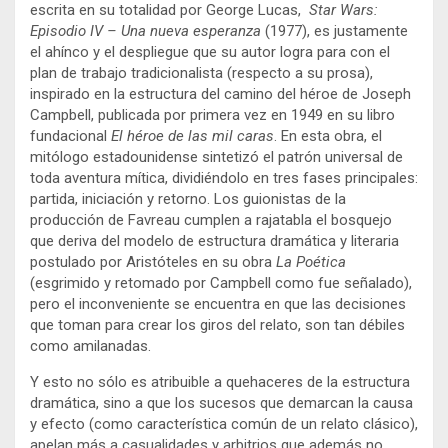
escrita en su totalidad por George Lucas,
Star Wars:
Episodio IV – Una nueva esperanza
(1977), es justamente
el ahínco y el despliegue que su autor logra para con el
plan de trabajo tradicionalista (respecto a su prosa),
inspirado en la estructura del camino del héroe de Joseph
Campbell, publicada por primera vez en 1949 en su libro
fundacional
El héroe de las mil caras
. En esta obra, el
mitólogo estadounidense sintetizó el patrón universal de
toda aventura mítica, dividiéndolo en tres fases principales:
partida, iniciación y retorno. Los guionistas de la
producción de Favreau cumplen a rajatabla el bosquejo
que deriva del modelo de estructura dramática y literaria
postulado por Aristóteles en su obra
La Poética
(esgrimido y retomado por Campbell como fue señalado),
pero el inconveniente se encuentra en que las decisiones
que toman para crear los giros del relato, son tan débiles
como amilanadas.
Y esto no sólo es atribuible a quehaceres de la estructura
dramática, sino a que los sucesos que demarcan la causa
y efecto (como característica común de un relato clásico),
apelan más a casualidades y arbitrios que además no