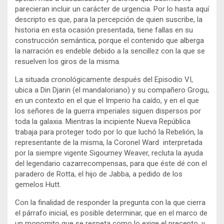
parecieran incluir un carácter de urgencia. Por lo hasta aquí
descripto es que, para la percepción de quien suscribe, la
historia en esta ocasión presentada, tiene fallas en su
construcción semántica, porque el contenido que alberga
la narración es endeble debido a la sencillez con la que se
resuelven los giros de la misma.
La situada cronológicamente después del Episodio VI,
ubica a Din Djarin (el mandaloriano) y su compañero Grogu,
en un contexto en el que el Imperio ha caído, y en el que
los señores de la guerra imperiales siguen dispersos por
toda la galaxia. Mientras la incipiente Nueva República
trabaja para proteger todo por lo que luchó la Rebelión, la
representante de la misma, la Coronel Ward interpretada
por la siempre vigente Sigourney Weaver, recluta la ayuda
del legendario cazarrecompensas, para que éste dé con el
paradero de Rotta, el hijo de Jabba, a pedido de los
gemelos Hutt.
Con la finalidad de responder la pregunta con la que cierra
el párrafo inicial, es posible determinar, que en el marco de
un monomito que se respeta como lo exige el precepto, y