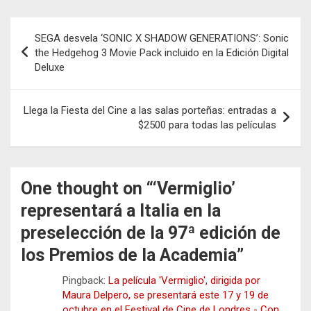
Navegación
SEGA desvela ‘SONIC X SHADOW GENERATIONS’: Sonic
de
the Hedgehog 3 Movie Pack incluido en la Edición Digital
Deluxe
entradas
Llega la Fiesta del Cine a las salas porteñas: entradas a
$2500 para todas las películas
One thought on “
‘Vermiglio’
representará a Italia en la
preselección de la 97ª edición de
los Premios de la Academia
”
Pingback:
La película 'Vermiglio', dirigida por
Maura Delpero, se presentará este 17 y 19 de
octubre en el Festival de Cine de Londres - Con