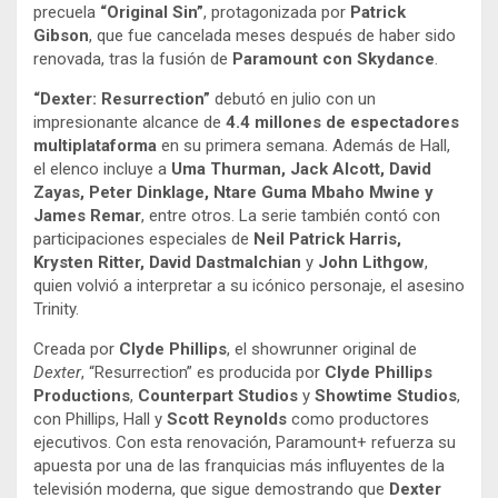
precuela
“Original Sin”
, protagonizada por
Patrick
Gibson
, que fue cancelada meses después de haber sido
renovada, tras la fusión de
Paramount con Skydance
.
“Dexter: Resurrection”
debutó en julio con un
impresionante alcance de
4.4 millones de espectadores
multiplataforma
en su primera semana. Además de Hall,
el elenco incluye a
Uma Thurman, Jack Alcott, David
Zayas, Peter Dinklage, Ntare Guma Mbaho Mwine y
James Remar
, entre otros. La serie también contó con
participaciones especiales de
Neil Patrick Harris,
Krysten Ritter, David Dastmalchian
y
John Lithgow
,
quien volvió a interpretar a su icónico personaje, el asesino
Trinity.
Creada por
Clyde Phillips
, el showrunner original de
Dexter
, “Resurrection” es producida por
Clyde Phillips
Productions
,
Counterpart Studios
y
Showtime Studios
,
con Phillips, Hall y
Scott Reynolds
como productores
ejecutivos. Con esta renovación, Paramount+ refuerza su
apuesta por una de las franquicias más influyentes de la
televisión moderna, que sigue demostrando que
Dexter