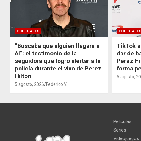
POLICIALES
POLICIALE
“Buscaba que alguien llegara a
TikTok e
él”: el testimonio de la
dar de b
seguidora que logró alertar a la
Perez Hi
policía durante el vivo de Perez
forma p
Hilton
5 agosto, 2
5 agosto, 2026
Federico V.
Películas
Series
Videojuegos