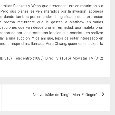
s familias Blackett y Webb que pretenden unir en matrimonio a
Pero sus planes se ven alterados por la invasión japonesa
ue dando tumbos por entender el significado de la expresión
una broma recurrente que le gastan a Matthew en varias
 acepciones que van desde una enfermedad, una maleta o un
socorrida por las prostitutas locales que consiste en realizar
r a una succión. Y de ahí que, lejos de estar interesado en
eriosa mujer china llamada Vera Chiang, quien es una experta
D 316), Telecentro (1085), DirecTV (1515), Movistar TV (312)
Nuevo tráiler de ‘King´s Man: El Origen’