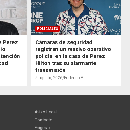
POLICIALES
de Perez
Cámaras de seguridad
io:
registran un masivo operativo
atención
policial en la casa de Perez
dad
Hilton tras su alarmante
transmisión
5 agosto, 2026
Federico V.
Aviso Legal
Contacto
Enigmax