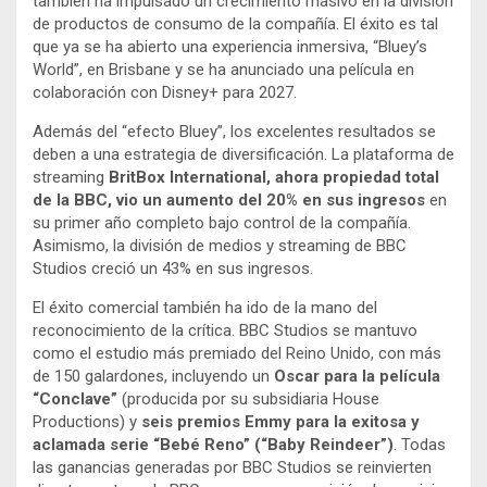
también ha impulsado un crecimiento masivo en la división
de productos de consumo de la compañía. El éxito es tal
que ya se ha abierto una experiencia inmersiva, “Bluey’s
World”, en Brisbane y se ha anunciado una película en
colaboración con Disney+ para 2027.
Además del “efecto Bluey”, los excelentes resultados se
deben a una estrategia de diversificación. La plataforma de
streaming
BritBox International, ahora propiedad total
de la BBC, vio un aumento del 20% en sus ingresos
en
su primer año completo bajo control de la compañía.
Asimismo, la división de medios y streaming de BBC
Studios creció un 43% en sus ingresos.
El éxito comercial también ha ido de la mano del
reconocimiento de la crítica. BBC Studios se mantuvo
como el estudio más premiado del Reino Unido, con más
de 150 galardones, incluyendo un
Oscar para la película
“Conclave”
(producida por su subsidiaria House
Productions) y
seis premios Emmy para la exitosa y
aclamada serie “Bebé Reno” (“Baby Reindeer”)
. Todas
las ganancias generadas por BBC Studios se reinvierten