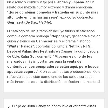
un oscuro y cómico viaje por
Flandes y España
, en un
relato que mezcla humor extremo y drama emocional.
“
Quise combinar comedia y tragedia en su punto más
alto, todo en una misma serie
”, explicó su codirector
Geirnaert
(
De Dag
,
Flatlife
).
El catálogo de
Oble
también incluye títulos destacados
como la comedia noruega
“Nepobaby”
, ganadora a mejor
guion y elenco en
Canneseries
, y el drama histórico
“Winter Palace”
, coproducido junto a
Netflix
y
RTS
.
Desde el
Palais des Festivals
en Cannes, la cofundadora
de Oble,
Katia Sol
, comentó: “
Mipcom es uno de los
mercados más importantes para la venta de
contenidos. Los compradores están aquí, pero buscan
apuestas seguras
”. Con estas nuevas producciones, Oble
refuerza su posición como uno de los sellos europeos
más innovadores en la distribución de ficción internacional.
Navegación
El hijo de John Candy se conmueve al ver entrevistas