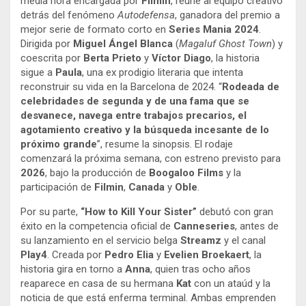
media hora encargada por
Filmin
, reúne al equipo creativo
detrás del fenómeno
Autodefensa
, ganadora del premio a
mejor serie de formato corto en
Series Mania 2024
.
Dirigida por
Miguel Ángel Blanca
(
Magaluf Ghost Town
) y
coescrita por
Berta Prieto
y
Víctor Diago
, la historia
sigue a
Paula
, una ex prodigio literaria que intenta
reconstruir su vida en la Barcelona de 2024. “
Rodeada de
celebridades de segunda y de una fama que se
desvanece, navega entre trabajos precarios, el
agotamiento creativo y la búsqueda incesante de lo
próximo grande
”, resume la sinopsis. El rodaje
comenzará la próxima semana, con estreno previsto para
2026
, bajo la producción de
Boogaloo Films
y la
participación de
Filmin
,
Canada
y
Oble
.
Por su parte,
“How to Kill Your Sister”
debutó con gran
éxito en la competencia oficial de
Canneseries
, antes de
su lanzamiento en el servicio belga
Streamz
y el canal
Play4
. Creada por
Pedro Elia
y
Evelien Broekaert
, la
historia gira en torno a
Anna
, quien tras ocho años
reaparece en casa de su hermana
Kat
con un ataúd y la
noticia de que está enferma terminal. Ambas emprenden