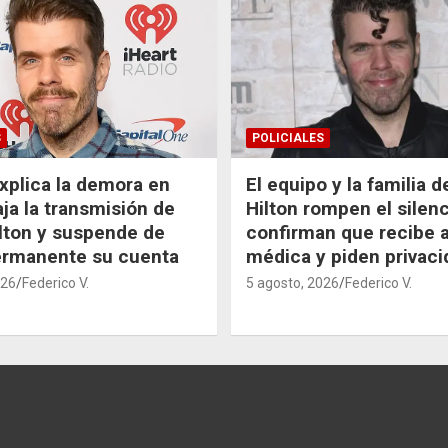
S
POLICIALES
xplica la demora en
El equipo y la familia 
aja la transmisión de
Hilton rompen el silenc
lton y suspende de
confirman que recibe 
ermanente su cuenta
médica y piden privaci
026
Federico V.
5 agosto, 2026
Federico V.