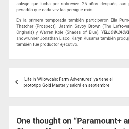
salvaje que lucha por sobrevivir. 25 años después, sus 
pesadilla que cada vez las persigue más.
En la primera temporada también participaron Ella Purn
Thatcher (Prospect), Jasmin Savoy Brown (The Leftover
Originals) y Warren Kole (Shades of Blue).
YELLOWJACK
showrunner Jonathan Lisco. Karyn Kusama también produjo y
también fue productor ejecutivo.
Navegación
‘Life in Willowdale: Farm Adventures’ ya tiene el
de
prototipo Gold Master y saldrá en septiembre
entradas
One thought on “
Paramount+ an