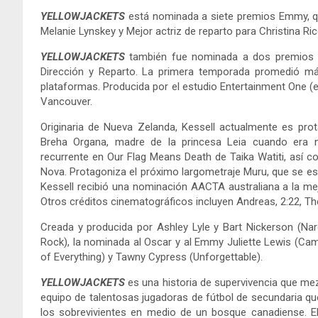
YELLOWJACKETS
está nominada a siete premios Emmy, que
Melanie Lynskey y Mejor actriz de reparto para Christina Ric
YELLOWJACKETS
también fue nominada a dos premios 
Dirección y Reparto. La primera temporada promedió m
plataformas. Producida por el estudio Entertainment One (e
Vancouver.
Originaria de Nueva Zelanda, Kessell actualmente es p
Breha Organa, madre de la princesa Leia cuando era niñ
recurrente en Our Flag Means Death de Taika Watiti, así 
Nova. Protagoniza el próximo largometraje Muru, que se estr
Kessell recibió una nominación AACTA australiana a la mejo
Otros créditos cinematográficos incluyen Andreas, 2:22, Th
Creada y producida por Ashley Lyle y Bart Nickerson (Nar
Rock), la nominada al Oscar y al Emmy Juliette Lewis (Cam
of Everything) y Tawny Cypress (Unforgettable).
YELLOWJACKETS
es una historia de supervivencia que me
equipo de talentosas jugadoras de fútbol de secundaria qu
los sobrevivientes en medio de un bosque canadiense. El