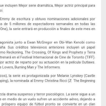
 incluyen Mejor serie dramática, Mejor actriz principal para
ci.
Emmy de escritura y obtuvo nominaciones adicionales por
ás de 5 millones de espectadores semanales en todas las
One), la serie entrará en producción a finales de este mes en
rotagonista junto a Ewan McGregor en Obi-Wan Kenobi como
a. Sus créditos televisivos anteriores incluyen un papel
como Reckoning, The Crossing, Of Kings and Prophets y Terra
enará en el Festival Internacional de Cine de Toronto (TIFF).
r actriz de reparto por su actuación en la película Outlaws.
e Lovers, Burning Man y The Informers.
cos), la serie es protagonizada por Melanie Lynskey (Castle
ping), la nominada al Emmy Christina Ricci (Z: The Beginning
zcla drama suspenso y terror psicológico. La serie sigue a un
e en medio de un vuelo sufren un accidente aéreo, dejando a
 próspero equipo de fútbol pronto se convierte en un clan