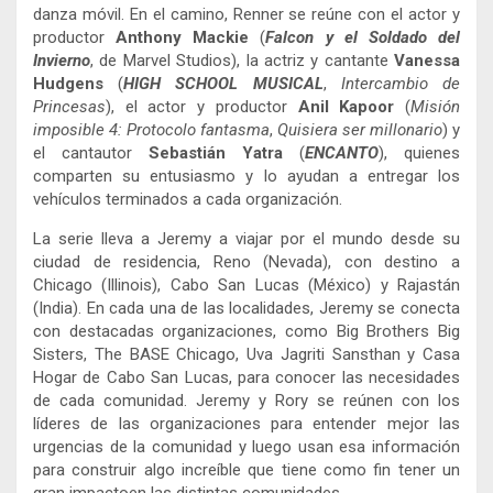
danza móvil. En el camino, Renner se reúne con el actor y
productor
Anthony Mackie
(
Falcon y el Soldado del
Invierno
, de Marvel Studios), la actriz y cantante
Vanessa
Hudgens
(
HIGH SCHOOL MUSICAL
,
Intercambio de
Princesas
), el actor y productor
Anil Kapoor
(
Misión
imposible 4: Protocolo fantasma
,
Quisiera ser millonario
) y
el cantautor
Sebastián Yatra
(
ENCANTO
), quienes
comparten su entusiasmo y lo ayudan a entregar los
vehículos terminados a cada organización.
La serie lleva a Jeremy a viajar por el mundo desde su
ciudad de residencia, Reno (Nevada), con destino a
Chicago (Illinois), Cabo San Lucas (México) y Rajastán
(India). En cada una de las localidades, Jeremy se conecta
con destacadas organizaciones, como Big Brothers Big
Sisters, The BASE Chicago, Uva Jagriti Sansthan y Casa
Hogar de Cabo San Lucas, para conocer las necesidades
de cada comunidad. Jeremy y Rory se reúnen con los
líderes de las organizaciones para entender mejor las
urgencias de la comunidad y luego usan esa información
para construir algo increíble que tiene como fin tener un