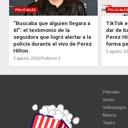
POLICIALES
POLICIALE
“Buscaba que alguien llegara a
TikTok e
él”: el testimonio de la
dar de b
seguidora que logró alertar a la
Perez Hi
policía durante el vivo de Perez
forma p
Hilton
5 agosto, 2
5 agosto, 2026
Federico V.
Películas
Series
Videojuegos
Música
Teatro