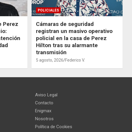
POLICIALES
de Perez
Cámaras de seguridad
io:
registran un masivo operativo
atención
policial en la casa de Perez
dad
Hilton tras su alarmante
transmisión
5 agosto, 2026
Federico V.
Aviso Legal
Contacto
Enigmax
Nosotros
Política de Cookies