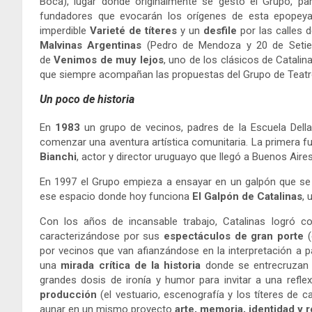
Boca), lugar donde originalmente se gestó el Grupo, pa
fundadores que evocarán los orígenes de esta epopey
imperdible
Varieté de
títeres
y un
desfile
por las calles 
Malvinas Argentinas
(Pedro de Mendoza y 20 de Setiem
de
Venimos de muy lejos
, uno de los clásicos de Catalina
que siempre acompañan las propuestas del Grupo de Teatro
Un poco de historia
En
1983
un grupo de vecinos, padres de la Escuela Della
comenzar una aventura artística comunitaria. La primera fu
Bianchi
, actor y director uruguayo que llegó a Buenos Aire
En 1997 el Grupo empieza a ensayar en un galpón que se
ese espacio donde hoy funciona
El Galpón de Catalinas
, 
Con los años de incansable trabajo, Catalinas logró c
caracterizándose por sus
espectáculos de gran porte
(
por vecinos que van afianzándose en la interpretación a pa
una
mirada crítica de la historia
donde se entrecruza
grandes dosis de ironía y humor para invitar a una refl
producción
(el vestuario, escenografía y los títeres de c
aunar en un mismo proyecto
arte, memoria, identidad y 