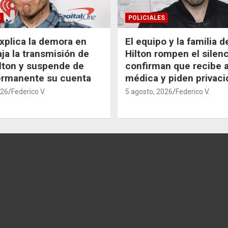
S
POLICIALES
xplica la demora en
El equipo y la familia 
aja la transmisión de
Hilton rompen el silenc
lton y suspende de
confirman que recibe 
ermanente su cuenta
médica y piden privaci
026
Federico V.
5 agosto, 2026
Federico V.