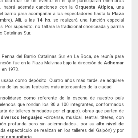
ra disfrutar de un evento en el que participarán miembros
a, habrá además canciones con la
Orquesta Atípica,
una
del barrio para acompañar a los espectadores hasta la
Plaza
bre). Allí, a las
14 hs
. se realizará una función especial
s. Por supuesto, no faltará la tradicional choriceada y parrilla
 Catalinas Sur.
 Penna del Barrio Catalinas Sur en La Boca, se reunía para
nción fue en la Plaza Malvinas bajo la dirección de
Adhemar
s en 1973.
 usaba como depósito. Cuatro años más tarde, se adquiere
una de las salas teatrales más interesantes de la ciudad.
onsolidarse como referente de la escena de nuestro país
elencos que rondan los 80 a 100 integrantes, conformados
rtir de talleres brindados por el grupo), obras que parten de
n
diversos lenguajes
-circense, musical, teatral, títeres, con
exión profunda pero sin solemnidades-, por su
alto nivel de
ada espectáculo se realizan en los talleres del Galpón) y por
red comunitaria
.